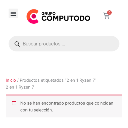
Ir
al
0
Carrito
contenido
Corporativos / Distribuidores
Búsqueda
de
productos
Inicio
/ Productos etiquetados “2 en 1 Ryzen 7”
2 en 1 Ryzen 7
No se han encontrado productos que coincidan
con tu selección.