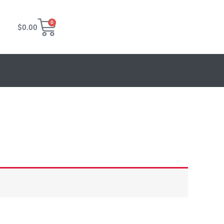
Carrito
0
$
0.00