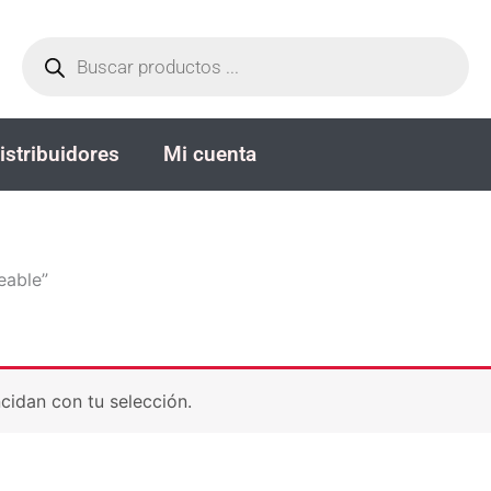
Búsqueda
de
productos
istribuidores
Mi cuenta
eable”
idan con tu selección.