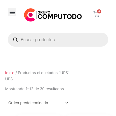
Ir
al
0
Carrito
contenido
Corporativos / Distribuidores
Búsqueda
de
productos
Inicio
/ Productos etiquetados “UPS”
UPS
Mostrando 1–12 de 39 resultados