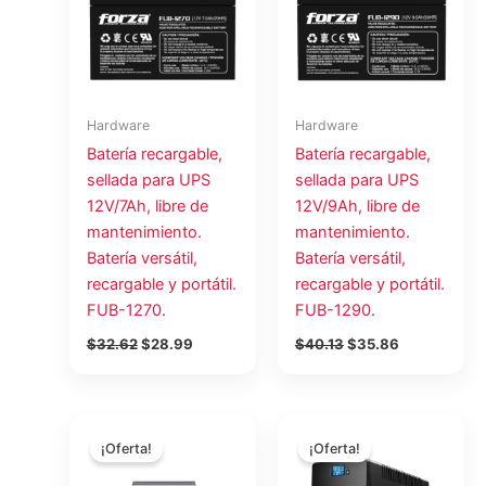
$32.62.
$28.99.
$40.13.
$35.86.
Hardware
Hardware
Batería recargable,
Batería recargable,
sellada para UPS
sellada para UPS
12V/7Ah, libre de
12V/9Ah, libre de
mantenimiento.
mantenimiento.
Batería versátil,
Batería versátil,
recargable y portátil.
recargable y portátil.
FUB-1270.
FUB-1290.
$
32.62
$
28.99
$
40.13
$
35.86
El
El
El
El
precio
precio
precio
precio
¡Oferta!
¡Oferta!
original
actual
original
actual
era:
es:
era:
es: