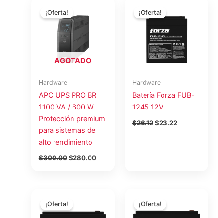
El
El
El
El
precio
precio
precio
precio
¡Oferta!
¡Oferta!
original
actual
original
actual
era:
es:
era:
es:
$300.00.
$280.00.
$26.12.
$23.22.
AGOTADO
Hardware
Hardware
APC UPS PRO BR
Batería Forza FUB-
1100 VA / 600 W.
1245 12V
Protección premium
$
26.12
$
23.22
para sistemas de
alto rendimiento
$
300.00
$
280.00
El
El
El
El
precio
precio
precio
precio
¡Oferta!
¡Oferta!
original
actual
original
actual
era:
es:
era:
es: