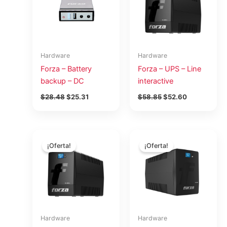
$28.48.
$25.31.
$58.85.
$52.60.
Hardware
Hardware
Forza – Battery
Forza – UPS – Line
backup – DC
interactive
$
28.48
$
25.31
$
58.85
$
52.60
El
El
El
El
precio
precio
precio
precio
¡Oferta!
¡Oferta!
original
actual
original
actual
era:
es:
era:
es:
$91.46.
$81.74.
$270.06.
$241.37.
Hardware
Hardware