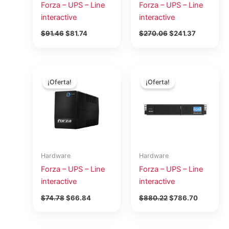
Forza – UPS – Line
Forza – UPS – Line
interactive
interactive
$
91.46
$
81.74
$
270.06
$
241.37
El
El
El
El
precio
precio
precio
precio
¡Oferta!
¡Oferta!
original
actual
original
actual
era:
es:
era:
es:
$74.78.
$66.84.
$880.22.
$786.70.
Hardware
Hardware
Forza – UPS – Line
Forza – UPS – Line
interactive
interactive
$
74.78
$
66.84
$
880.22
$
786.70