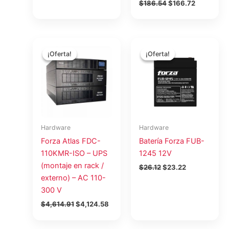
$
186.54
$
166.72
El
El
El
El
precio
precio
precio
precio
¡Oferta!
¡Oferta!
¡Oferta!
¡Oferta!
original
actual
original
actual
era:
es:
era:
es:
$4,614.91.
$4,124.58.
$26.12.
$23.22.
Hardware
Hardware
Forza Atlas FDC-
Batería Forza FUB-
110KMR-ISO – UPS
1245 12V
(montaje en rack /
$
26.12
$
23.22
externo) – AC 110-
300 V
$
4,614.91
$
4,124.58