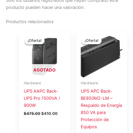
Solo los usuarios registrados que hayan comprado este
producto pueden hacer una valoración.
Productos relacionados
El
El
El
El
precio
precio
precio
precio
¡Oferta!
¡Oferta!
¡Oferta!
¡Oferta!
original
actual
original
actual
era:
es:
era:
es:
$475.00.
$410.00.
$186.54.
$166.72.
AGOTADO
Hardware
Hardware
UPS AAPC Back-
UPS APC Back-
UPS Pro 1500VA /
BE850M2-LM –
900W
Respaldo de Energía
850 VA para
$
475.00
$
410.00
Protección de
Equipos