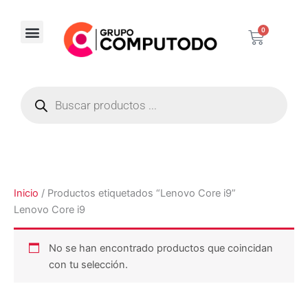
Ir
al
0
Carrito
contenido
Corporativos / Distribuidores
Búsqueda
de
productos
Inicio
/ Productos etiquetados “Lenovo Core i9”
Lenovo Core i9
No se han encontrado productos que coincidan
con tu selección.