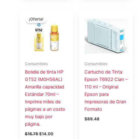
El
El
precio
precio
¡Oferta!
original
actual
era:
es:
$15.75.
$14.00.
Consumibles
Consumibles
Botella de tinta HP
Cartucho de Tinta
GT52 (M0H56AL)
Epson T6922 Cian –
Amarilla capacidad
110 ml – Original
Estándar 70ml –
Epson para
Imprime miles de
Impresoras de Gran
páginas a un costo
Formato
muy bajo por
$
89.48
página.
$
15.75
$
14.00