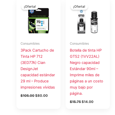
El
El
El
El
precio
precio
precio
precio
¡Oferta!
¡Oferta!
original
actual
original
actual
era:
es:
era:
es:
$105.00.
$80.00.
$15.75.
$14.00.
Consumibles
Consumibles
3Pack Cartucho de
Botella de tinta HP
Tinta HP 712
GT52 (1VV22AL)
(3ED77A) Cian
Negro capacidad
DesignJet
Estándar 90ml –
capacidad estándar
Imprime miles de
29 ml – Produce
páginas a un costo
impresiones vívidas
muy bajo por
página.
$
105.00
$
80.00
$
15.75
$
14.00