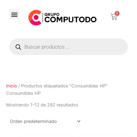
Ir
al
0
Carrito
contenido
Corporativos / Distribuidores
Búsqueda
de
productos
Inicio
/ Productos etiquetados “Consumibles HP”
Consumibles HP
Mostrando 1–12 de 292 resultados