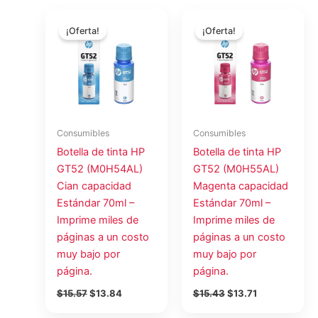
El
El
El
El
precio
precio
precio
precio
¡Oferta!
¡Oferta!
original
actual
original
actual
era:
es:
era:
es:
$15.57.
$13.84.
$15.43.
$13.71.
Consumibles
Consumibles
Botella de tinta HP
Botella de tinta HP
GT52 (M0H54AL)
GT52 (M0H55AL)
Cian capacidad
Magenta capacidad
Estándar 70ml –
Estándar 70ml –
Imprime miles de
Imprime miles de
páginas a un costo
páginas a un costo
muy bajo por
muy bajo por
página.
página.
$
15.57
$
13.84
$
15.43
$
13.71