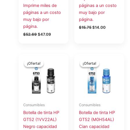
Imprime miles de
páginas a un costo
páginas a un costo
muy bajo por
muy bajo por
página.
página.
$
15.75
$
14.00
$
52.69
$
47.09
El
El
El
El
precio
precio
precio
precio
¡Oferta!
¡Oferta!
¡Oferta!
¡Oferta!
original
actual
original
actual
era:
es:
era:
es:
$15.75.
$14.00.
$15.57.
$13.84.
Consumibles
Consumibles
Botella de tinta HP
Botella de tinta HP
GT52 (1VV22AL)
GT52 (M0H54AL)
Negro capacidad
Cian capacidad