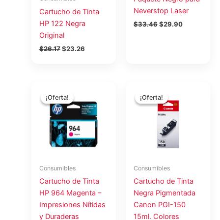
Neverstop Laser
Cartucho de Tinta
HP 122 Negra
$
33.46
$
29.90
Original
$
26.17
$
23.26
El
El
El
El
precio
precio
precio
precio
¡Oferta!
¡Oferta!
¡Oferta!
¡Oferta!
original
actual
original
actual
era:
es:
era:
es:
$39.12.
$34.96.
$27.80.
$22.65.
Consumibles
Consumibles
Cartucho de Tinta
Cartucho de Tinta
HP 964 Magenta –
Negra Pigmentada
Impresiones Nítidas
Canon PGI-150
y Duraderas
15ml. Colores