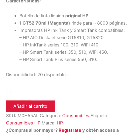
Características:
Botella de tinta líquida
original HP
.
1 GT52
70ml
(Magenta)
rinde para ∼8000 páginas.
Impresoras HP Ink Tank y Smart Tank compatibles:
– HP AIO DeskJet serie GT5810, GT5820.
– HP InkTank series 100, 310, WiFi 410.
– HP Smart Tank series 350, 510, WiFi 450.
– HP Smart Tank Plus series 550, 610.
Disponibilidad:
20 disponibles
Añadir al carrito
SKU:
M0H55AL
Categoría:
Consumibles
Etiqueta:
Consumibles HP
Marca:
HP
¿Compras al por mayor?
Regístrate
y obtén acceso a