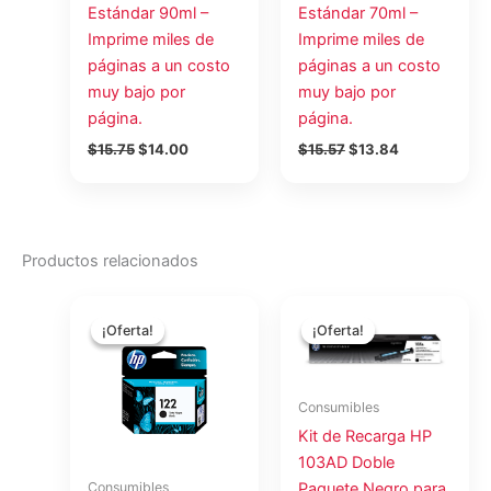
Estándar 90ml –
Estándar 70ml –
Imprime miles de
Imprime miles de
páginas a un costo
páginas a un costo
muy bajo por
muy bajo por
página.
página.
$
15.75
$
14.00
$
15.57
$
13.84
Productos relacionados
El
El
El
El
precio
precio
precio
precio
¡Oferta!
¡Oferta!
¡Oferta!
¡Oferta!
original
actual
original
actual
era:
es:
era:
es:
$26.17.
$23.26.
$33.46.
$29.90.
Consumibles
Kit de Recarga HP
103AD Doble
Paquete Negro para
Consumibles