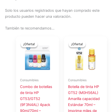
Solo los usuarios registrados que hayan comprado este
producto pueden hacer una valoración.
También te recomendamos…
El
El
El
El
precio
precio
precio
precio
¡Oferta!
¡Oferta!
¡Oferta!
¡Oferta!
original
actual
original
actual
era:
es:
era:
es:
$52.69.
$47.09.
$15.75.
$14.00.
Consumibles
Consumibles
Combo de botellas
Botella de tinta HP
de tinta HP
GT52 (M0H56AL)
GT53/GT52
Amarilla capacidad
(9F3N4AL) 4pack
Estándar 70ml –
90ml/70ml –
Imprime miles de