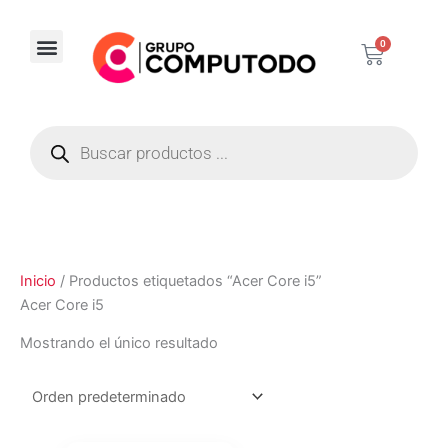
Ir
al
0
Carrito
contenido
Corporativos / Distribuidores
Búsqueda
de
productos
Inicio
/ Productos etiquetados “Acer Core i5”
Acer Core i5
Mostrando el único resultado