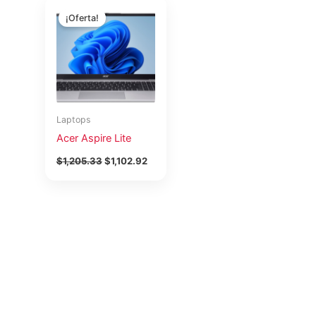
El
El
precio
precio
¡Oferta!
original
actual
era:
es:
$1,205.33.
$1,102.92.
Laptops
Acer Aspire Lite
$
1,205.33
$
1,102.92