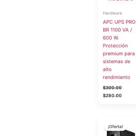
Hardware
APC UPS PRO
BR 1100 VA /
600 W.
Protección
premium para
sistemas de
alto
rendimiento
$
300.00
$
280.00
El
E
precio
p
¡Oferta!
original
a
era:
e