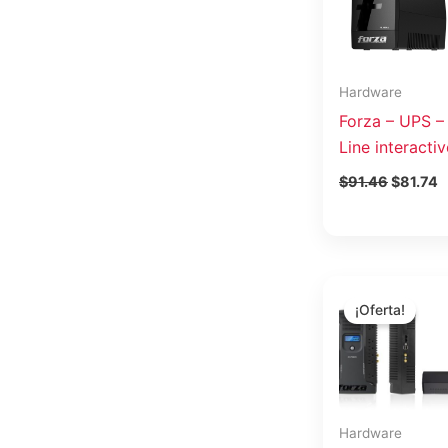
$91.46.
$
Hardware
Forza – UPS –
Line interactiv
$
91.46
$
81.74
El
precio
¡Oferta!
original
era:
$111.86
Hardware