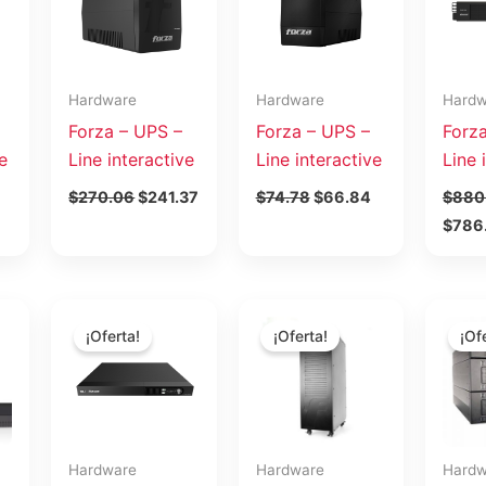
81.74.
$270.06.
$241.37.
$74.78.
$66.84.
$880.
Hardware
Hardware
Hardw
Forza – UPS –
Forza – UPS –
Forz
e
Line interactive
Line interactive
Line 
$
270.06
$
241.37
$
74.78
$
66.84
$
880
$
786
El
El
El
El
El
El
precio
precio
precio
precio
precio
preci
¡Oferta!
¡Oferta!
¡Of
actual
original
actual
original
actual
origin
es:
era:
es:
era:
es:
era:
.
$99.97.
$649.90.
$580.85.
$1,996.51.
$1,784.38.
$4,61
Hardware
Hardware
Hardw