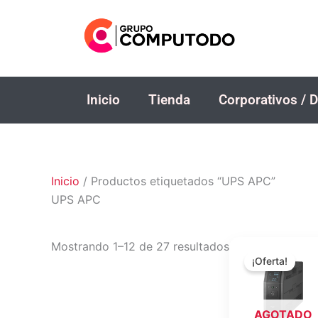
Ir
al
contenido
Inicio
Tienda
Corporativos / D
Inicio
/ Productos etiquetados “UPS APC”
UPS APC
El
El
Mostrando 1–12 de 27 resultados
precio
precio
¡Oferta!
original
actual
era:
es:
$300.00.
$280.
AGOTADO