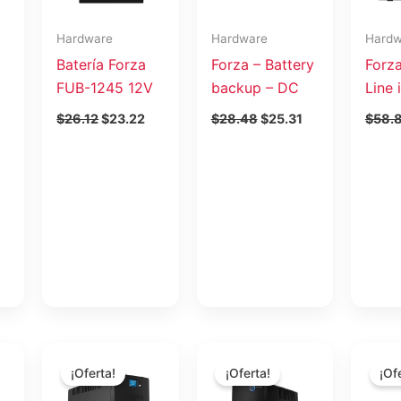
Hardware
Hardware
Hardw
Batería Forza
Forza – Battery
Forz
FUB-1245 12V
backup – DC
Line 
$
26.12
$
23.22
$
28.48
$
25.31
$
58.
l
El
El
El
El
El
recio
precio
precio
precio
precio
preci
¡Oferta!
¡Oferta!
¡Of
ctual
original
actual
original
actual
origin
s:
era:
es:
era:
es:
era: