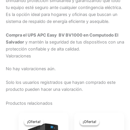
brindando protección simultánea y garantizando que todo
tu equipo esté seguro ante cualquier contingencia eléctrica.
Es la opción ideal para hogares y oficinas que buscan un
sistema de respaldo de energía eficiente y asequible.
Compra el UPS APC Easy BV BV1000 en Computodo El
Salvador
y mantén la seguridad de tus dispositivos con una
protección confiable y de alta calidad.
Valoraciones
No hay valoraciones aún.
Solo los usuarios registrados que hayan comprado este
producto pueden hacer una valoración.
Productos relacionados
El
El
El
El
precio
precio
precio
precio
¡Oferta!
¡Oferta!
¡Oferta!
¡Oferta!
original
actual
original
actual
era:
es:
era:
es: