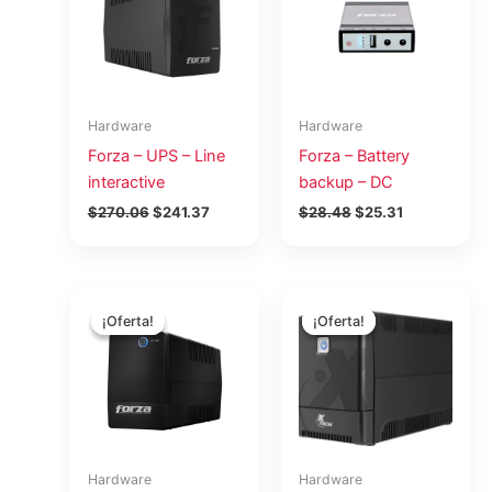
$270.06.
$241.37.
$28.48.
$25.31.
Hardware
Hardware
Forza – UPS – Line
Forza – Battery
interactive
backup – DC
$
270.06
$
241.37
$
28.48
$
25.31
El
El
El
El
precio
precio
precio
precio
¡Oferta!
¡Oferta!
¡Oferta!
¡Oferta!
original
actual
original
actual
era:
es:
era:
es:
$50.62.
$45.25.
$56.16.
$50.19.
Hardware
Hardware