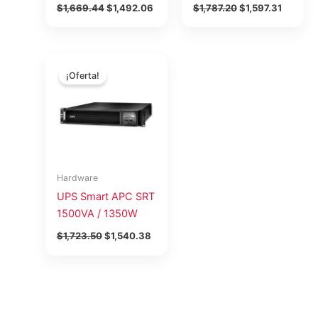
$
1,669.44
$
1,492.06
$
1,787.20
$
1,597.31
El
El
precio
precio
¡Oferta!
original
actual
era:
es:
$1,723.50.
$1,540.38.
Hardware
UPS Smart APC SRT
1500VA / 1350W
$
1,723.50
$
1,540.38