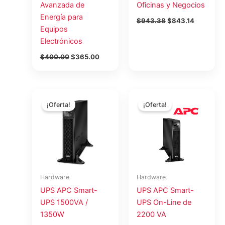
Avanzada de
Oficinas y Negocios
Energía para
$
943.38
$
843.14
Equipos
Electrónicos
$
400.00
$
365.00
El
El
El
El
precio
precio
precio
precio
¡Oferta!
¡Oferta!
original
actual
original
actual
era:
es:
era:
es:
$1,669.44.
$1,492.06.
$1,787.20.
$1,597.3
Hardware
Hardware
UPS APC Smart-
UPS APC Smart-
UPS 1500VA /
UPS On-Line de
1350W
2200 VA