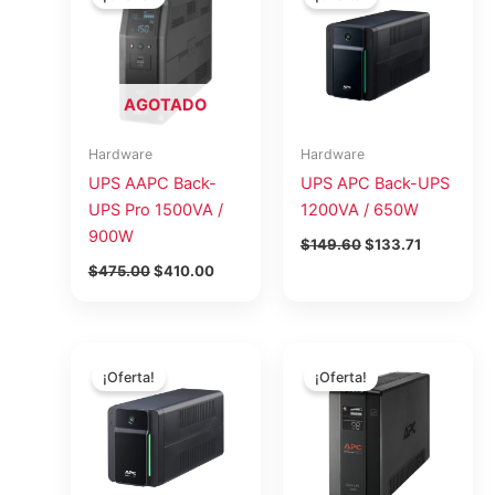
original
actual
original
actual
era:
es:
era:
es:
$475.00.
$410.00.
$149.60.
$133.71.
AGOTADO
Hardware
Hardware
UPS AAPC Back-
UPS APC Back-UPS
UPS Pro 1500VA /
1200VA / 650W
900W
$
149.60
$
133.71
$
475.00
$
410.00
El
El
El
El
precio
precio
precio
precio
¡Oferta!
¡Oferta!
original
actual
original
actual
era:
es:
era:
es:
$120.00.
$107.25.
$245.78.
$219.66.