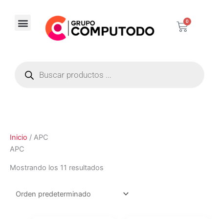
Ir
al
0
Carrito
contenido
Corporativos / Distribuidores
Búsqueda
de
productos
Inicio
/ APC
APC
Mostrando los 11 resultados