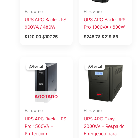
Hardware
Hardware
UPS APC Back-UPS
UPS APC Back-UPS
900VA / 480W
Pro 1000VA / 600W
$
120.00
$
107.25
$
245.78
$
219.66
El
El
El
El
precio
precio
precio
precio
¡Oferta!
¡Oferta!
original
actual
original
actual
era:
es:
era:
es:
$400.00.
$365.00.
$943.38.
$843.14.
AGOTADO
Hardware
Hardware
UPS APC Back-UPS
UPS APC Easy
Pro 1500VA –
2000VA – Respaldo
Protección
Energético para