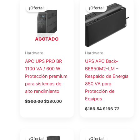
El
El
El
El
precio
precio
precio
precio
¡Oferta!
¡Oferta!
original
actual
original
actual
era:
es:
era:
es:
$300.00.
$280.00.
$186.54.
$166.72.
AGOTADO
Hardware
Hardware
APC UPS PRO BR
UPS APC Back-
1100 VA / 600 W.
BE850M2-LM –
Protección premium
Respaldo de Energía
para sistemas de
850 VA para
alto rendimiento
Protección de
Equipos
$
300.00
$
280.00
$
186.54
$
166.72
El
El
El
El
precio
precio
precio
precio
¡Oferta!
¡Oferta!