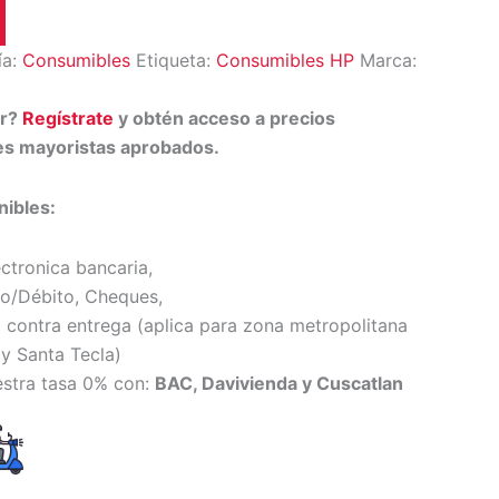
ía:
Consumibles
Etiqueta:
Consumibles HP
Marca:
or?
Regístrate
y obtén acceso a precios
tes mayoristas aprobados.
ibles:
ectronica bancaria,
to/Débito, Cheques,
 contra entrega (
aplica para zona metropolitana
y Santa Tecl
a)
estra tasa 0% con:
BAC, Davivienda y Cuscatlan