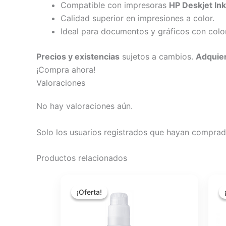
Compatible con impresoras
HP Deskjet In
Calidad superior en impresiones a color.
Ideal para documentos y gráficos con color
Precios y existencias
sujetos a cambios.
Adquier
¡Compra ahora!
Valoraciones
No hay valoraciones aún.
Solo los usuarios registrados que hayan comprad
Productos relacionados
El
El
precio
precio
¡Oferta!
¡Oferta!
original
actual
era:
es:
$18.77.
$16.69.