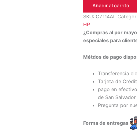
Añadir al carrito
SKU:
CZ114AL
Categor
HP
¿Compras al por may
especiales para clien
Métdos de pago dispon
Transferencia el
Tarjeta de Crédi
pago en efectivo
de San Salvador 
Pregunta por nu
Forma de entregas