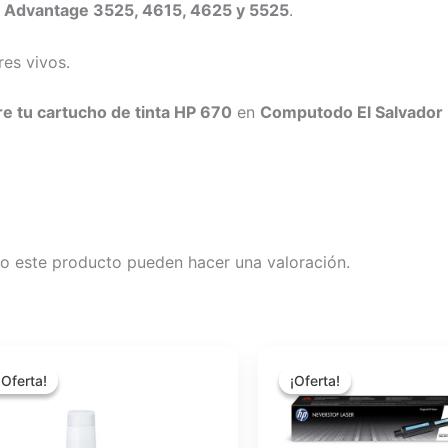
k Advantage 3525, 4615, 4625 y 5525
.
es vivos.
e tu cartucho de tinta HP 670
en
Computodo El Salvador
o este producto pueden hacer una valoración.
El
El
El
El
precio
precio
precio
precio
¡Oferta!
¡Oferta!
¡Oferta!
¡Oferta!
original
actual
original
actual
era:
es:
era:
es:
$16.15.
$14.35.
$33.46.
$29.90.