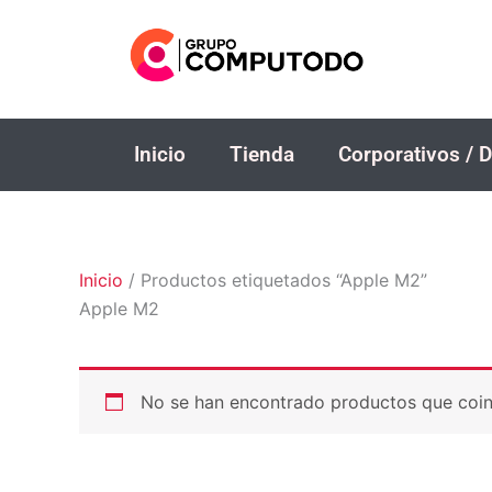
Ir
al
contenido
Inicio
Tienda
Corporativos / D
Inicio
/ Productos etiquetados “Apple M2”
Apple M2
No se han encontrado productos que coinc