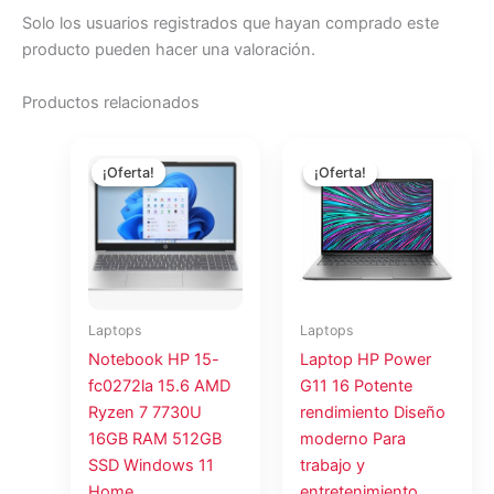
Solo los usuarios registrados que hayan comprado este
producto pueden hacer una valoración.
Productos relacionados
El
El
El
El
precio
precio
precio
precio
¡Oferta!
¡Oferta!
¡Oferta!
¡Oferta!
original
actual
original
actual
era:
es:
era:
es:
$1,178.59.
$1,078.45.
$3,583.35.
$3,278.88.
Laptops
Laptops
Notebook HP 15-
Laptop HP Power
fc0272la 15.6 AMD
G11 16 Potente
Ryzen 7 7730U
rendimiento Diseño
16GB RAM 512GB
moderno Para
SSD Windows 11
trabajo y
Home
entretenimiento