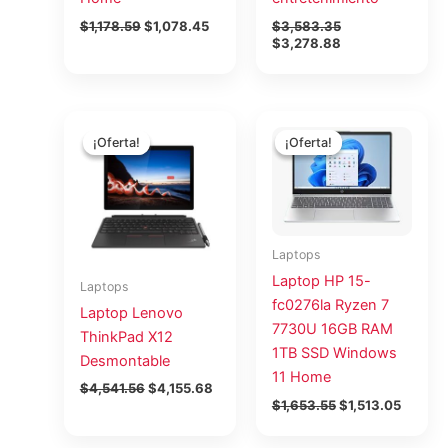
$
1,178.59
$
1,078.45
$
3,583.35
$
3,278.88
El
El
El
El
precio
precio
precio
precio
¡Oferta!
¡Oferta!
¡Oferta!
¡Oferta!
original
actual
original
actual
era:
es:
era:
es:
$4,541.56.
$4,155.68.
$1,653.55.
$1,513.
Laptops
Laptop HP 15-
Laptops
fc0276la Ryzen 7
Laptop Lenovo
7730U 16GB RAM
ThinkPad X12
1TB SSD Windows
Desmontable
11 Home
$
4,541.56
$
4,155.68
$
1,653.55
$
1,513.05