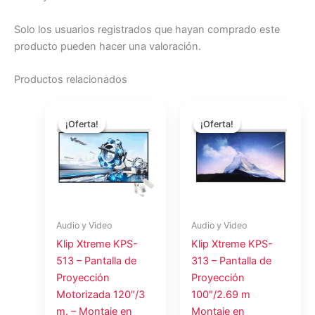
Solo los usuarios registrados que hayan comprado este
producto pueden hacer una valoración.
Productos relacionados
El
El
El
El
precio
precio
precio
precio
¡Oferta!
¡Oferta!
¡Oferta!
¡Oferta!
original
actual
original
actual
era:
es:
era:
es:
$272.00.
$255.66.
$147.00.
$138.59.
Audio y Video
Audio y Video
Klip Xtreme KPS-
Klip Xtreme KPS-
513 – Pantalla de
313 – Pantalla de
Proyección
Proyección
Motorizada 120″/3
100″/2.69 m
m. – Montaje en
Montaje en