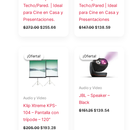
Techo/Pared. | Ideal
Techo/Pared | Ideal
para Cine en Casa y
para Cine en Casa y
Presentaciones.
Presentaciones
$
272.00
$
255.66
$
147.00
$
138.59
El
El
El
El
precio
precio
precio
precio
¡Oferta!
¡Oferta!
¡Oferta!
¡Oferta!
original
actual
original
actual
era:
es:
era:
es:
$205.00.
$193.28.
$151.25.
$139.54.
Audio y Video
JBL – Speaker –
Audio y Video
Black
Klip Xtreme KPS-
$
151.25
$
139.54
104 – Pantalla con
trípode – 120″
$
205.00
$
193.28