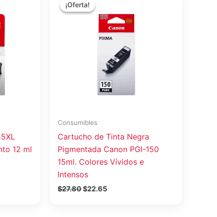
precio
precio
¡Oferta!
¡Oferta!
original
actual
era:
es:
$27.80.
$22.65.
Consumibles
45XL
Cartucho de Tinta Negra
nto 12 ml
Pigmentada Canon PGI-150
15ml. Colores Vívidos e
Intensos
$
27.80
$
22.65