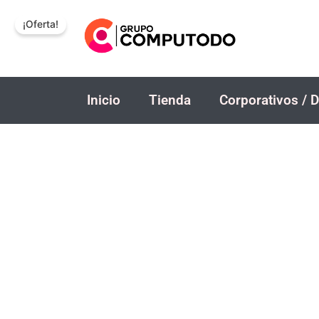
Ir
¡Oferta!
al
contenido
Inicio
Tienda
Corporativos / D