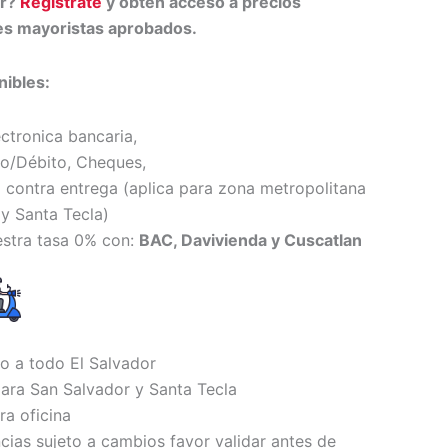
or?
Regístrate
y obtén acceso a precios
tes mayoristas aprobados.
ibles:
ectronica bancaria,
to/Débito, Cheques,
 contra entrega (
aplica para zona metropolitana
y Santa Tecl
a)
estra tasa 0% con:
BAC, Davivienda y Cuscatlan
io a todo El Salvador
ara San Salvador y Santa Tecla
ra oficina
ncias sujeto a cambios favor validar antes de