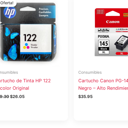
precio
precio
¡Oferta!
¡Oferta!
original
actual
era:
es:
$29.30.
$26.05.
nsumibles
Consumibles
rtucho de Tinta HP 122
Cartucho Canon PG-1
icolor Original
Negro – Alto Rendimie
9.30
$
26.05
$
35.95