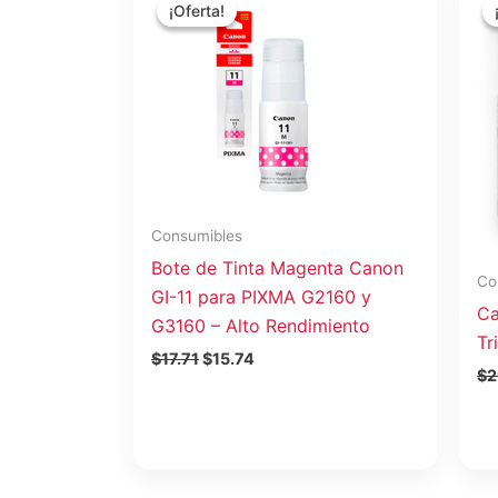
precio
precio
¡Oferta!
¡Oferta!
original
actual
era:
es:
$17.71.
$15.74.
Consumibles
Bote de Tinta Magenta Canon
Co
GI-11 para PIXMA G2160 y
Ca
G3160 – Alto Rendimiento
Tr
$
17.71
$
15.74
$
2