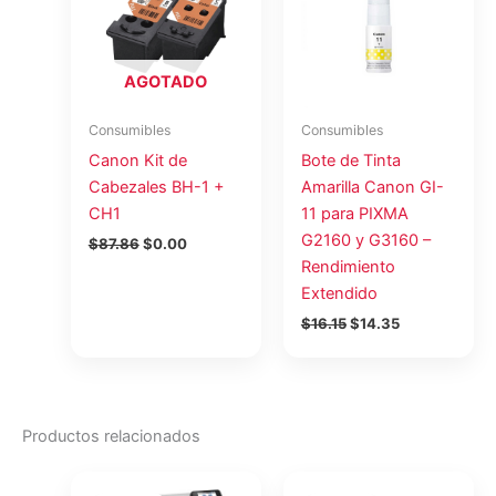
era:
es:
era:
es:
$87.86.
$0.00.
$16.15.
$14.35.
AGOTADO
Consumibles
Consumibles
Canon Kit de
Bote de Tinta
Cabezales BH-1 +
Amarilla Canon GI-
CH1
11 para PIXMA
G2160 y G3160 –
$
87.86
$
0.00
Rendimiento
Extendido
$
16.15
$
14.35
Productos relacionados
El
El
El
El