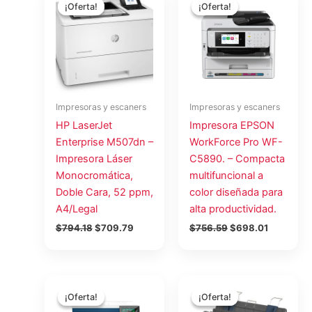
precio
precio
precio
precio
¡Oferta!
¡Oferta!
¡Oferta!
¡Oferta!
original
actual
original
actual
era:
es:
era:
es:
$794.18.
$709.79.
$756.59.
$698.01.
Impresoras y escaners
Impresoras y escaners
HP LaserJet
Impresora EPSON
Enterprise M507dn –
WorkForce Pro WF-
Impresora Láser
C5890. – Compacta
Monocromática,
multifuncional a
Doble Cara, 52 ppm,
color diseñada para
A4/Legal
alta productividad.
$
794.18
$
709.79
$
756.59
$
698.01
El
El
El
El
precio
precio
precio
precio
¡Oferta!
¡Oferta!
¡Oferta!
¡Oferta!
original
actual
original
actual