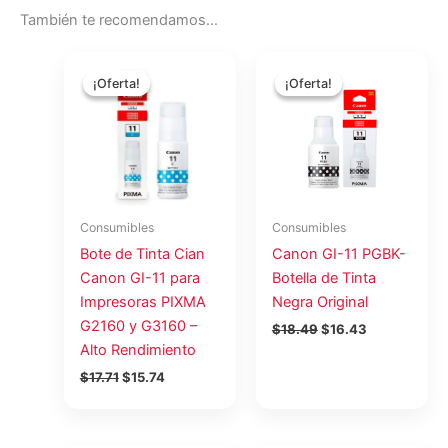
También te recomendamos…
El
El
El
El
precio
precio
precio
precio
¡Oferta!
¡Oferta!
¡Oferta!
¡Oferta!
original
actual
original
actual
era:
es:
era:
es:
$17.71.
$15.74.
$18.49.
$16.43.
Consumibles
Consumibles
Bote de Tinta Cian
Canon GI-11 PGBK-
Canon GI-11 para
Botella de Tinta
Impresoras PIXMA
Negra Original
G2160 y G3160 –
$
18.49
$
16.43
Alto Rendimiento
$
17.71
$
15.74