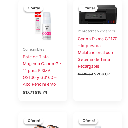
El
El
El
El
precio
precio
precio
precio
¡Oferta!
¡Oferta!
¡Oferta!
¡Oferta!
original
actual
original
actual
era:
es:
era:
es:
$17.71.
$15.74.
$225.53.
$208.07.
Impresoras y escaners
Canon Pixma G2170
– Impresora
Consumibles
Multifuncional con
Bote de Tinta
Sistema de Tinta
Magenta Canon GI-
Recargable
11 para PIXMA
$
225.53
$
208.07
G2160 y G3160 –
Alto Rendimiento
$
17.71
$
15.74
El
El
El
El
precio
precio
precio
precio
¡Oferta!
¡Oferta!
¡Oferta!
¡Oferta!
original
actual
original
actual