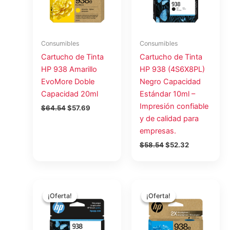
Consumibles
Consumibles
Cartucho de Tinta
Cartucho de Tinta
HP 938 Amarillo
HP 938 (4S6X8PL)
EvoMore Doble
Negro Capacidad
Capacidad 20ml
Estándar 10ml –
Impresión confiable
$
64.54
$
57.69
y de calidad para
empresas.
$
58.54
$
52.32
El
El
El
El
precio
precio
precio
precio
¡Oferta!
¡Oferta!
¡Oferta!
¡Oferta!
original
actual
original
actual
era:
es:
era:
es:
$37.44.
$33.46.
$80.00.
$69.81.