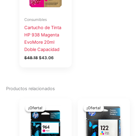
Consumibles
Cartucho de Tinta
HP 938 Magenta
EvoMore 20ml
Doble Capacidad
$
48.18
$
43.06
Productos relacionados
El
El
El
El
precio
precio
precio
precio
¡Oferta!
¡Oferta!
¡Oferta!
¡Oferta!
original
actual
original
actual
era:
es:
era:
es:
$39.12.
$34.96.
$29.30.
$26.05.