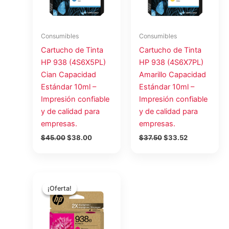
Consumibles
Consumibles
Cartucho de Tinta
Cartucho de Tinta
HP 938 (4S6X5PL)
HP 938 (4S6X7PL)
Cian Capacidad
Amarillo Capacidad
Estándar 10ml –
Estándar 10ml –
Impresión confiable
Impresión confiable
y de calidad para
y de calidad para
empresas.
empresas.
$
45.00
$
38.00
$
37.50
$
33.52
El
El
precio
precio
¡Oferta!
¡Oferta!
original
actual
era:
es:
$48.18.
$43.06.