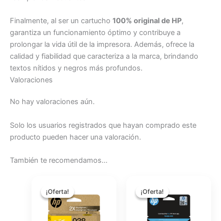
Finalmente, al ser un cartucho
100% original de HP
,
garantiza un funcionamiento óptimo y contribuye a
prolongar la vida útil de la impresora. Además, ofrece la
calidad y fiabilidad que caracteriza a la marca, brindando
textos nítidos y negros más profundos.
Valoraciones
No hay valoraciones aún.
Solo los usuarios registrados que hayan comprado este
producto pueden hacer una valoración.
También te recomendamos…
El
El
El
El
precio
precio
precio
precio
¡Oferta!
¡Oferta!
¡Oferta!
¡Oferta!
original
actual
original
actual
era:
es:
era:
es:
$64.54.
$57.69.
$58.54.
$52.32.