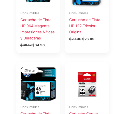
Consumibles
Consumibles
Cartucho de Tinta
Cartucho de Tinta
HP 964 Magenta –
HP 122 Tricolor
Impresiones Nítidas
Original
y Duraderas
$
29.30
$
26.05
$
39.12
$
34.96
El
El
precio
precio
¡Oferta!
¡Oferta!
original
actual
era:
es:
$20.95.
$18.62.
Consumibles
Consumibles
Cartucho de Tinta
Cartucho Canon