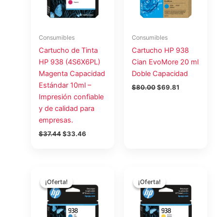
Consumibles
Consumibles
Cartucho de Tinta
Cartucho HP 938
HP 938 (4S6X6PL)
Cian EvoMore 20 ml
Magenta Capacidad
Doble Capacidad
Estándar 10ml –
$
80.00
$
69.81
Impresión confiable
y de calidad para
empresas.
$
37.44
$
33.46
El
El
El
El
precio
precio
precio
precio
¡Oferta!
¡Oferta!
¡Oferta!
¡Oferta!
original
actual
original
actual
era:
es:
era:
es:
$45.00.
$38.00.
$37.50.
$33.52.