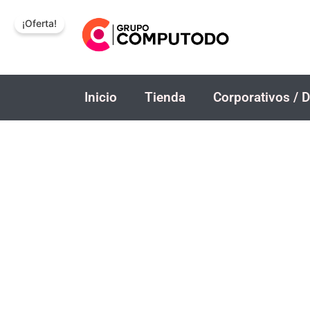
Ir
¡Oferta!
al
contenido
Inicio
Tienda
Corporativos / D