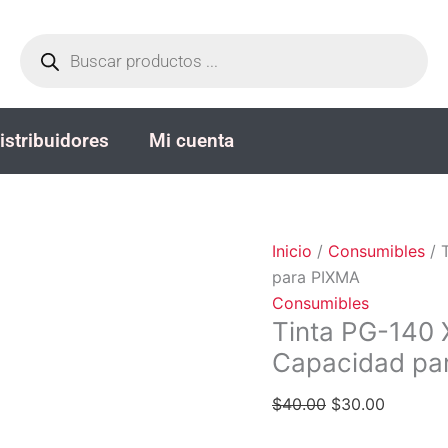
Tinta
El
El
Búsqueda
PG-
precio
precio
de
productos
140
original
actual
XL
era:
es:
Negra-
$40.00.
$30.00.
istribuidores
Mi cuenta
11
ml
-
Gran
Capacidad
Inicio
/
Consumibles
/ 
para
para PIXMA
PIXMA
Consumibles
cantidad
Tinta PG-140 
Capacidad pa
$
40.00
$
30.00