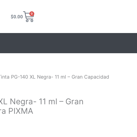
Carrito
0
$
0.00
Tinta PG-140 XL Negra- 11 ml – Gran Capacidad
XL Negra- 11 ml – Gran
ra PIXMA