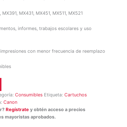
 MX391, MX431, MX451, MX511, MX521
entos, informes, trabajos escolares y uso
impresiones con menor frecuencia de reemplazo
nibles
egoría:
Consumibles
Etiqueta:
Cartuchos
a:
Canon
or?
Regístrate
y obtén acceso a precios
tes mayoristas aprobados.