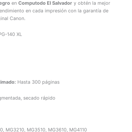
egro
en
Computodo El Salvador
y obtén la mejor
 rendimiento en cada impresión con la garantía de
inal Canon.
PG-140 XL
l
timado:
Hasta 300 páginas
gmentada, secado rápido
0, MG3210, MG3510, MG3610, MG4110