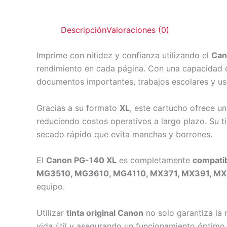
Descripción
Valoraciones (0)
Imprime con nitidez y confianza utilizando el
Can
rendimiento en cada página. Con una capacidad
documentos importantes, trabajos escolares y us
Gracias a su formato
XL
, este cartucho ofrece u
reduciendo costos operativos a largo plazo. Su t
secado rápido que evita manchas y borrones.
El
Canon PG-140 XL
es completamente
compatib
MG3510, MG3610, MG4110, MX371, MX391, MX
equipo.
Utilizar
tinta original Canon
no solo garantiza la 
vida útil y asegurando un funcionamiento óptimo