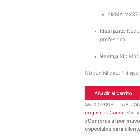
PIXMA MX371,
Ideal para:
Docum
profesional
Ventaja XL:
Más 
Disponibilidad:
1 dispo
Añadir al carrito
SKU:
5200B001AA
Cat
originales Canon
Marc
¿Compras al por may
especiales para clien