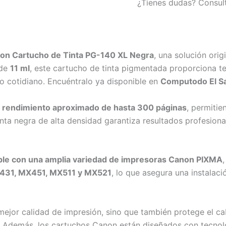
¿Tienes dudas? Consul
on Cartucho de Tinta PG-140 XL Negra
, una solución orig
 de
11 ml
, este cartucho de tinta pigmentada proporciona tex
o cotidiano. Encuéntralo ya disponible en
Computodo El S
n
rendimiento aproximado de hasta 300 páginas
, permiti
inta negra de alta densidad garantiza resultados profesion
le con una amplia variedad de impresoras Canon PIXMA
431, MX451, MX511 y MX521
, lo que asegura una instalaci
mejor calidad de impresión, sino que también protege el c
. Además, los cartuchos Canon están diseñados con tecnol