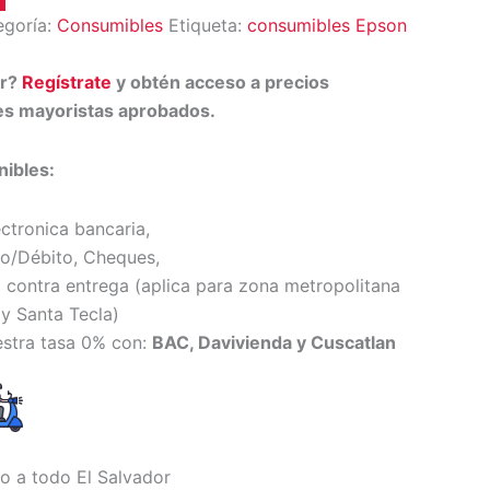
egoría:
Consumibles
Etiqueta:
consumibles Epson
or?
Regístrate
y obtén acceso a precios
tes mayoristas aprobados.
ibles:
ectronica bancaria,
to/Débito, Cheques,
 contra entrega (
aplica para zona metropolitana
y Santa Tecl
a)
estra tasa 0% con:
BAC, Davivienda y Cuscatlan
io a todo El Salvador