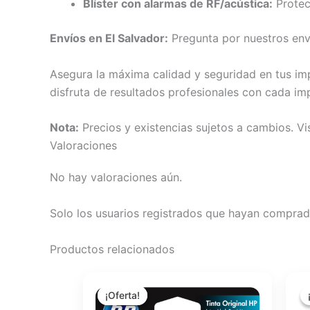
Blíster con alarmas de RF/acústica:
Protecc
Envíos en El Salvador:
Pregunta por nuestros enví
Asegura la máxima calidad y seguridad en tus im
disfruta de resultados profesionales con cada im
Nota:
Precios y existencias sujetos a cambios. V
Valoraciones
No hay valoraciones aún.
Solo los usuarios registrados que hayan comprad
Productos relacionados
El
El
precio
precio
¡Oferta!
¡Oferta!
original
actual