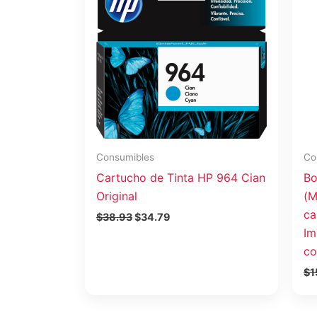
era:
es:
$38.93.
$34.79.
Consumibles
Co
Cartucho de Tinta HP 964 Cian
Bo
Original
(M
ca
$
38.93
$
34.79
Im
co
$
1