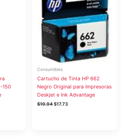
era:
es:
$19.94.
$17.73.
Consumibles
ra
Cartucho de Tinta HP 662
I-150
Negro Original para Impresoras
e
Deskjet e Ink Advantage
$
19.94
$
17.73