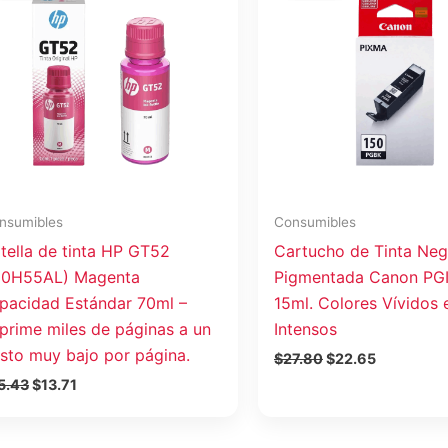
era:
es:
era:
es:
$15.43.
$13.71.
$27.80.
$22.65.
nsumibles
Consumibles
tella de tinta HP GT52
Cartucho de Tinta Neg
0H55AL) Magenta
Pigmentada Canon PG
pacidad Estándar 70ml –
15ml. Colores Vívidos 
prime miles de páginas a un
Intensos
sto muy bajo por página.
$
27.80
$
22.65
5.43
$
13.71