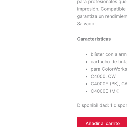
para profesionales que
impresión. Compatibl
garantiza un rendimien
Salvador.
Caracteristicas
blíster con alar
cartucho de tint
para ColorWork
C4000, CW
C4000E (BK), C
C4000E (MK)
Disponibilidad:
1 dispo
Añadir al carrito