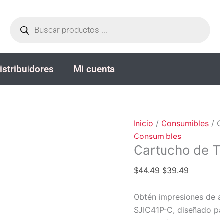
Cartucho
El
El
Búsqueda
de
precio
precio
de
productos
Tinta
original
actual
Cian
era:
es:
Epson
$44.49.
$39.49.
istribuidores
Mi cuenta
SJIC41P-
C
cantidad
Inicio
/
Consumibles
/ 
Consumibles
Cartucho de T
$
44.49
$
39.49
Obtén impresiones de a
SJIC41P-C, diseñado p