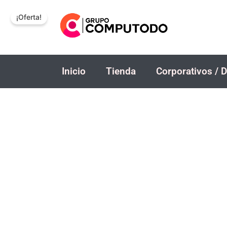
Ir
¡Oferta!
al
contenido
Inicio
Tienda
Corporativos / D