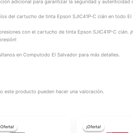
ión adicional para garantizar la seguridad y autenticidad 
os del cartucho de tinta Epson SJIC41P-C cián en todo El 
presiones con el cartucho de tinta Epson SJIC41P-C cián.
presión!
isítanos en Computodo El Salvador para más detalles.
o este producto pueden hacer una valoración.
El
El
El
El
precio
precio
precio
precio
¡Oferta!
¡Oferta!
¡Oferta!
¡Oferta!
original
actual
original
actual