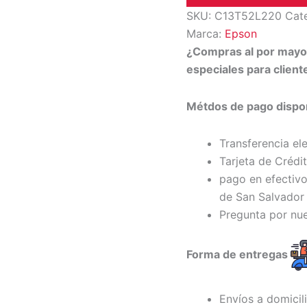
SKU:
C13T52L220
Cat
Marca:
Epson
¿Compras al por may
especiales para clien
Métdos de pago dispon
Transferencia el
Tarjeta de Crédi
pago en efectivo
de San Salvador 
Pregunta por nu
Forma de entregas
Envíos a domicil