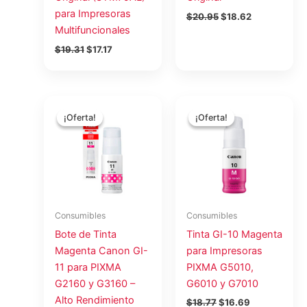
para Impresoras
$
20.95
$
18.62
Multifuncionales
$
19.31
$
17.17
El
El
El
El
precio
precio
precio
precio
¡Oferta!
¡Oferta!
¡Oferta!
¡Oferta!
original
actual
original
actual
era:
es:
era:
es:
$17.71.
$15.74.
$18.77.
$16.69.
Consumibles
Consumibles
Bote de Tinta
Tinta GI-10 Magenta
Magenta Canon GI-
para Impresoras
11 para PIXMA
PIXMA G5010,
G2160 y G3160 –
G6010 y G7010
Alto Rendimiento
$
18.77
$
16.69