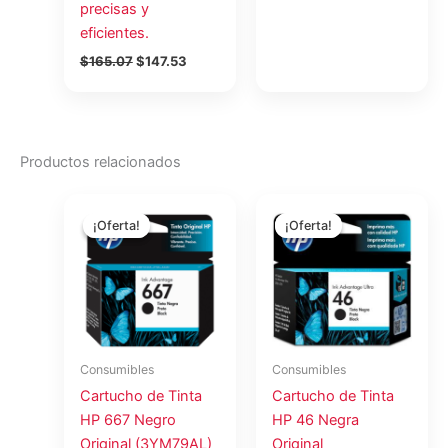
precisas y
eficientes.
$
165.07
$
147.53
Productos relacionados
El
El
El
El
precio
precio
precio
precio
¡Oferta!
¡Oferta!
¡Oferta!
¡Oferta!
original
actual
original
actual
era:
es:
era:
es:
$19.31.
$17.17.
$20.95.
$18.62.
Consumibles
Consumibles
Cartucho de Tinta
Cartucho de Tinta
HP 667 Negro
HP 46 Negra
Original (3YM79AL)
Original