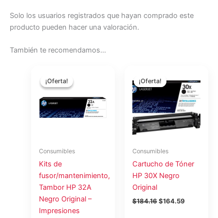
Solo los usuarios registrados que hayan comprado este
producto pueden hacer una valoración.
También te recomendamos…
El
El
El
El
precio
precio
precio
precio
¡Oferta!
¡Oferta!
¡Oferta!
¡Oferta!
original
actual
original
actual
era:
es:
era:
es:
$165.07.
$147.53.
$184.16.
$164.59.
Consumibles
Consumibles
Kits de
Cartucho de Tóner
fusor/mantenimiento,
HP 30X Negro
Tambor HP 32A
Original
Negro Original –
$
184.16
$
164.59
Impresiones