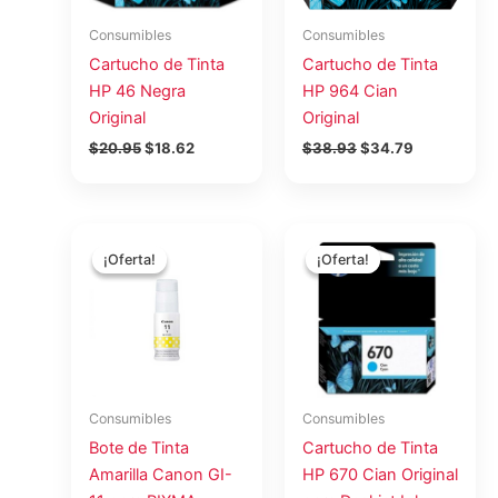
Consumibles
Consumibles
Cartucho de Tinta
Cartucho de Tinta
HP 46 Negra
HP 964 Cian
Original
Original
$
20.95
$
18.62
$
38.93
$
34.79
El
El
El
El
precio
precio
precio
precio
¡Oferta!
¡Oferta!
¡Oferta!
¡Oferta!
original
actual
original
actual
era:
es:
era:
es:
$16.15.
$14.35.
$62.37.
$55.74.
Consumibles
Consumibles
Bote de Tinta
Cartucho de Tinta
Amarilla Canon GI-
HP 670 Cian Original