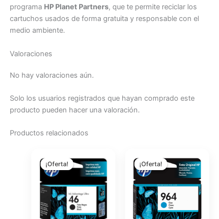
programa
HP Planet Partners
, que te permite reciclar los
cartuchos usados de forma gratuita y responsable con el
medio ambiente.
Valoraciones
No hay valoraciones aún.
Solo los usuarios registrados que hayan comprado este
producto pueden hacer una valoración.
Productos relacionados
El
El
El
El
precio
precio
precio
precio
¡Oferta!
¡Oferta!
¡Oferta!
¡Oferta!
original
actual
original
actual
era:
es:
era:
es:
$20.95.
$18.62.
$38.93.
$34.79.