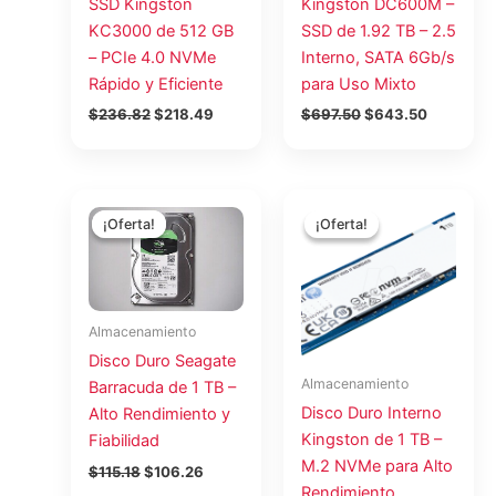
SSD Kingston
Kingston DC600M –
KC3000 de 512 GB
SSD de 1.92 TB – 2.5
– PCIe 4.0 NVMe
Interno, SATA 6Gb/s
Rápido y Eficiente
para Uso Mixto
$
236.82
$
218.49
$
697.50
$
643.50
El
El
El
El
precio
precio
precio
precio
¡Oferta!
¡Oferta!
¡Oferta!
¡Oferta!
original
actual
original
actual
era:
es:
era:
es:
$115.18.
$106.26.
$236.62.
$218.30.
Almacenamiento
Disco Duro Seagate
Almacenamiento
Barracuda de 1 TB –
Disco Duro Interno
Alto Rendimiento y
Kingston de 1 TB –
Fiabilidad
M.2 NVMe para Alto
$
115.18
$
106.26
Rendimiento