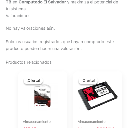
TB
en
Computodo El Salvador
y maximiza el potencial de
tu sistema.
Valoraciones
No hay valoraciones aún.
Solo los usuarios registrados que hayan comprado este
producto pueden hacer una valoración.
Productos relacionados
El
El
El
El
precio
precio
precio
precio
¡Oferta!
¡Oferta!
¡Oferta!
¡Oferta!
original
actual
original
actual
era:
es:
era:
es:
$236.82.
$218.49.
$697.50.
$643.50.
Almacenamiento
Almacenamiento