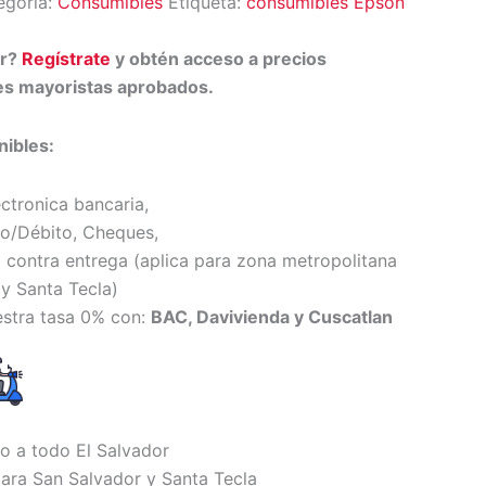
egoría:
Consumibles
Etiqueta:
consumibles Epson
or?
Regístrate
y obtén acceso a precios
tes mayoristas aprobados.
ibles:
ectronica bancaria,
to/Débito, Cheques,
 contra entrega (
aplica para zona metropolitana
y Santa Tecl
a)
estra tasa 0% con:
BAC, Davivienda y Cuscatlan
io a todo El Salvador
ara San Salvador y Santa Tecla