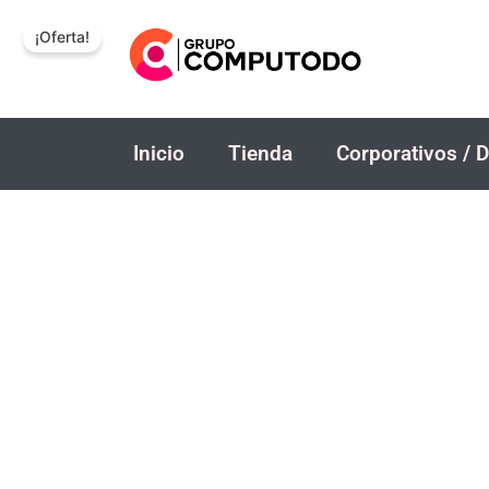
Ir
¡Oferta!
al
contenido
Inicio
Tienda
Corporativos / D