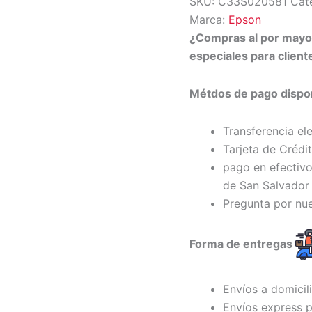
SKU:
C33S020581
Cat
Marca:
Epson
¿Compras al por may
especiales para clien
Métdos de pago dispon
Transferencia el
Tarjeta de Crédi
pago en efectivo
de San Salvador 
Pregunta por nu
Forma de entregas
Envíos a domicil
Envíos express p