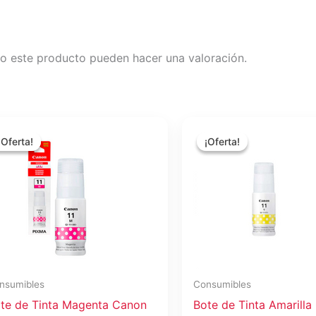
o este producto pueden hacer una valoración.
El
El
El
El
precio
precio
precio
precio
¡Oferta!
¡Oferta!
¡Oferta!
¡Oferta!
original
actual
original
actual
era:
es:
era:
es:
$17.71.
$15.74.
$16.15.
$14.35.
nsumibles
Consumibles
te de Tinta Magenta Canon
Bote de Tinta Amarill