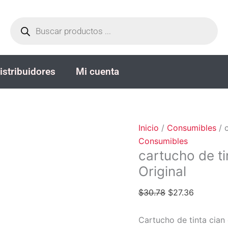
cartucho
El
El
Búsqueda
de
precio
precio
de
productos
tinta
original
actual
Epson
era:
es:
SJIC22P
$30.78.
$27.36.
istribuidores
Mi cuenta
Cian
-
Original
cantidad
Inicio
/
Consumibles
/ 
Consumibles
cartucho de t
Original
$
30.78
$
27.36
Cartucho de tinta cian