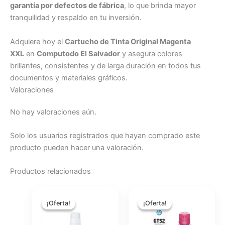
garantía por defectos de fábrica
, lo que brinda mayor
tranquilidad y respaldo en tu inversión.
Adquiere hoy el
Cartucho de Tinta Original Magenta
XXL
en
Computodo El Salvador
y asegura colores
brillantes, consistentes y de larga duración en todos tus
documentos y materiales gráficos.
Valoraciones
No hay valoraciones aún.
Solo los usuarios registrados que hayan comprado este
producto pueden hacer una valoración.
Productos relacionados
El
El
El
El
precio
precio
precio
precio
¡Oferta!
¡Oferta!
¡Oferta!
¡Oferta!
original
actual
original
actual
era:
es:
era:
es: