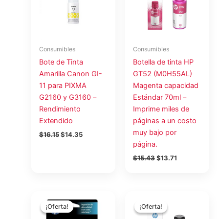
$16.15.
$14.35.
$15.43.
$13.71.
Consumibles
Consumibles
Bote de Tinta
Botella de tinta HP
Amarilla Canon GI-
GT52 (M0H55AL)
11 para PIXMA
Magenta capacidad
G2160 y G3160 –
Estándar 70ml –
Rendimiento
Imprime miles de
Extendido
páginas a un costo
muy bajo por
$
16.15
$
14.35
página.
$
15.43
$
13.71
El
El
El
El
precio
precio
precio
precio
¡Oferta!
¡Oferta!
¡Oferta!
¡Oferta!
original
actual
original
actual