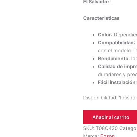
El Salvador
!
Caracteristicas
Color
: Dependie
Compatibilidad
:
con el modelo 
Rendimiento
: I
Calidad de impr
duraderos y prec
Fácil instalación
Disponibilidad:
1 dispo
Añadir al carrito
SKU:
T08C420
Catego
Marca:
Epson