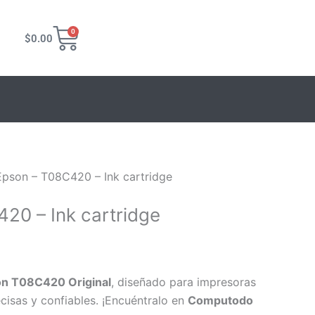
Carrito
0
$
0.00
55.
Epson – T08C420 – Ink cartridge
20 – Ink cartridge
n T08C420 Original
, diseñado para impresoras
cisas y confiables. ¡Encuéntralo en
Computodo