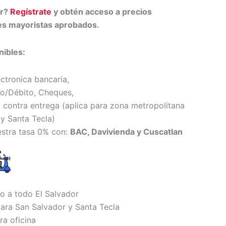
or?
Regístrate
y obtén acceso a precios
tes mayoristas aprobados.
ibles:
ectronica bancaria,
to/Débito, Cheques,
 contra entrega (
aplica para zona metropolitana
y Santa Tecl
a)
estra tasa 0% con:
BAC, Davivienda y Cuscatlan
io a todo El Salvador
ara San Salvador y Santa Tecla
ra oficina