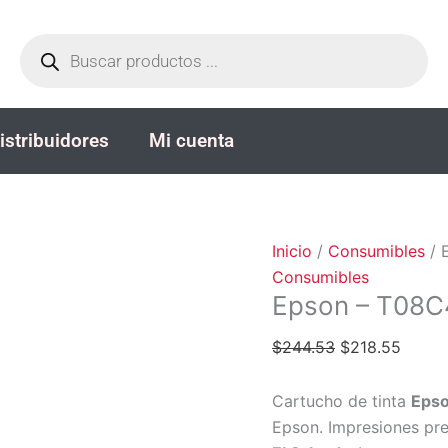
Epson
El
El
Búsqueda
-
precio
precio
de
productos
T08C420
original
actual
-
era:
es:
Ink
$244.53.
$218.
istribuidores
Mi cuenta
cartridge
cantidad
Inicio
/
Consumibles
/ 
Consumibles
Epson – T08C4
$
244.53
$
218.55
Cartucho de tinta
Epso
Epson. Impresiones pre