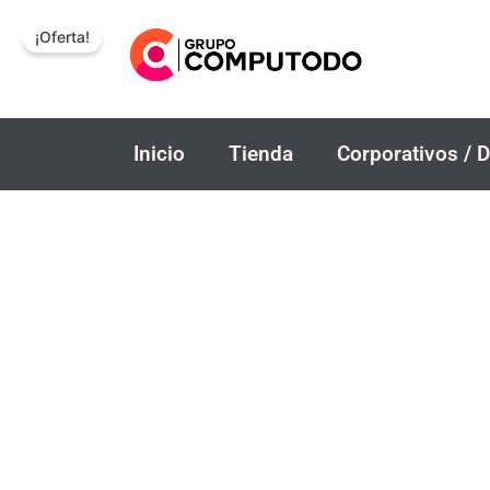
Ir
¡Oferta!
al
contenido
Inicio
Tienda
Corporativos / D