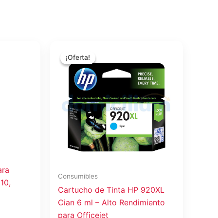
El
El
precio
precio
¡Oferta!
¡Oferta!
original
actual
era:
es:
$71.39.
$66.39.
ara
Consumibles
10,
Cartucho de Tinta HP 920XL
Cian 6 ml – Alto Rendimiento
para Officejet