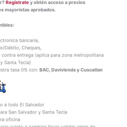
or?
Regístrate
y obtén acceso a precios
tes mayoristas aprobados.
ibles:
ectronica bancaria,
to/Débito, Cheques,
 contra entrega (
aplica para zona metropolitana
y Santa Tecl
a)
estra tasa 0% con:
BAC, Davivienda y Cuscatlan
io a todo El Salvador
ara San Salvador y Santa Tecla
ra oficina
ncias sujeto a cambios favor validar antes de