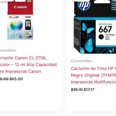
original
actual
original
actual
era:
es:
era:
es:
$70.00.
$65.00.
$19.31.
$17.17.
nsumibles
rtucho Canon CL-211XL
Consumibles
icolor – 12 ml Alta Capacidad
Cartucho de Tinta HP
ra Impresoras Canon
Negro Original (3YM79
0.00
$
65.00
Impresoras Multifuncio
$
19.31
$
17.17