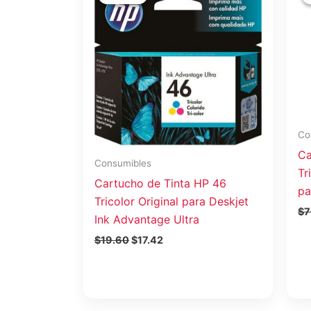
original
actual
era:
es:
$19.60.
$17.42.
Co
Ca
Consumibles
Tr
Cartucho de Tinta HP 46
pa
Tricolor Original para Deskjet
$
7
Ink Advantage Ultra
$
19.60
$
17.42