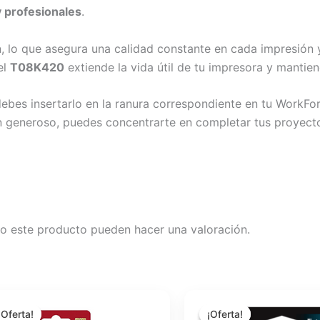
 profesionales
.
n, lo que asegura una calidad constante en cada impresión
el
T08K420
extiende la vida útil de tu impresora y mantiene
o debes insertarlo en la ranura correspondiente en tu Work
n generoso, puedes concentrarte en completar tus proyecto
o este producto pueden hacer una valoración.
El
El
El
El
precio
precio
precio
precio
¡Oferta!
¡Oferta!
¡Oferta!
¡Oferta!