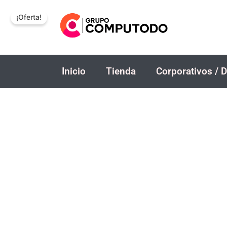
Ir
¡Oferta!
al
contenido
Inicio
Tienda
Corporativos / D