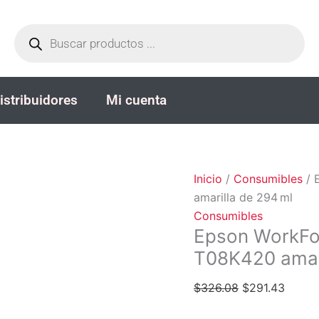
Epson
El
El
Búsqueda
WorkForce
precio
precio
de
productos
AM‑C400
original
actual
tinta
era:
es:
Epson
$326.08.
$291.4
istribuidores
Mi cuenta
T08K420
amarilla
de
294 ml
cantidad
Inicio
/
Consumibles
/ 
amarilla de 294 ml
Consumibles
Epson WorkFo
T08K420 amari
$
326.08
$
291.43