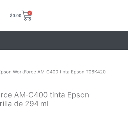
Carrito
0
$
0.00
3.
Epson WorkForce AM‑C400 tinta Epson T08K420
rce AM‑C400 tinta Epson
lla de 294 ml