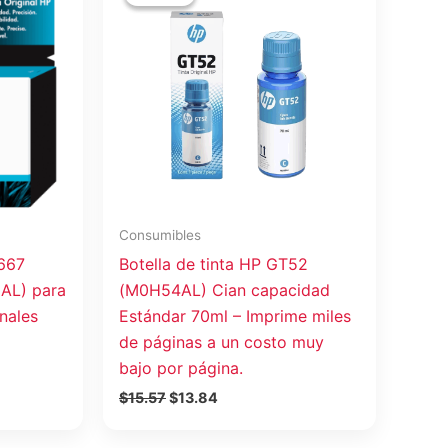
original
actual
era:
es:
$15.57.
$13.84.
Consumibles
 667
Botella de tinta HP GT52
AL) para
(M0H54AL) Cian capacidad
nales
Estándar 70ml – Imprime miles
de páginas a un costo muy
bajo por página.
$
15.57
$
13.84