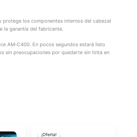
 y protege los componentes internos del cabezal
 la garantía del fabricante.
Force AM‑C400. En pocos segundos estará listo
s sin preocupaciones por quedarte sin tinta en
El
El
precio
precio
¡Oferta!
¡Oferta!