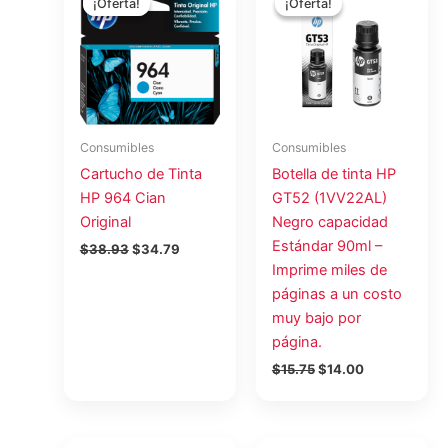
¡Oferta!
¡Oferta!
¡Oferta!
¡Oferta!
original
actual
original
actual
era:
es:
era:
es:
$38.93.
$34.79.
$15.75.
$14.00.
Consumibles
Consumibles
Cartucho de Tinta
Botella de tinta HP
HP 964 Cian
GT52 (1VV22AL)
Original
Negro capacidad
Estándar 90ml –
$
38.93
$
34.79
Imprime miles de
páginas a un costo
muy bajo por
página.
$
15.75
$
14.00
El
El
El
El