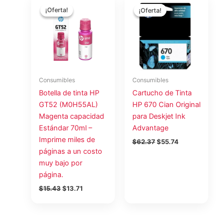
precio
precio
precio
precio
¡Oferta!
¡Oferta!
¡Oferta!
¡Oferta!
original
actual
original
actual
era:
es:
era:
es:
$15.43.
$13.71.
$62.37.
$55.74.
Consumibles
Consumibles
Botella de tinta HP
Cartucho de Tinta
GT52 (M0H55AL)
HP 670 Cian Original
Magenta capacidad
para Deskjet Ink
Estándar 70ml –
Advantage
Imprime miles de
$
62.37
$
55.74
páginas a un costo
muy bajo por
página.
$
15.43
$
13.71