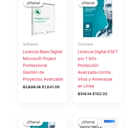
precio
precio
precio
precio
¡Oferta!
¡Oferta!
¡Oferta!
¡Oferta!
original
actual
original
actual
era:
es:
era:
es:
$1,836.18.
$1,641.08.
$114.14.
$102.02.
Software
Software
Licencia Base Digital
Licencia Digital ESET
Microsoft Project
por 1 Año
Professional
Protección
Gestión de
Avanzada contra
Proyectos Avanzada
Virus y Amenazas
en Línea
$
1,836.18
$
1,641.08
$
114.14
$
102.02
El
El
El
El
precio
precio
precio
precio
¡Oferta!
¡Oferta!
¡Oferta!
¡Oferta!
original
actual
original
actual