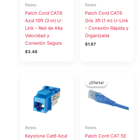
Redes
Redes
Patch Cord CAT6
Patch Cord CAT6
Azul 10ft (3 m) U-
Gris 3ft (1 m) U-Link
Link – Red de Alta
– Conexión Rápida y
Velocidad y
Organizada
Conexión Segura
$
1.97
$
3.46
El
El
precio
precio
¡Oferta!
¡Oferta!
original
actual
era:
es:
$2.45.
$2.00.
Redes
Redes
Keystone Cat6 Azul
Patch Cord CAT 5E