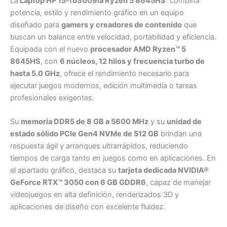
La
Laptop HP 15-fb3009la Ryzen 5 8645HS
combina
potencia, estilo y rendimiento gráfico en un equipo
diseñado para
gamers y creadores de contenido
que
buscan un balance entre velocidad, portabilidad y eficiencia.
Equipada con el nuevo
procesador AMD Ryzen™ 5
8645HS
, con
6 núcleos, 12 hilos y frecuencia turbo de
hasta 5.0 GHz
, ofrece el rendimiento necesario para
ejecutar juegos modernos, edición multimedia o tareas
profesionales exigentes.
Su
memoria DDR5 de 8 GB a 5600 MHz
y su
unidad de
estado sólido PCIe Gen4 NVMe de 512 GB
brindan una
respuesta ágil y arranques ultrarrápidos, reduciendo
tiempos de carga tanto en juegos como en aplicaciones. En
el apartado gráfico, destaca su
tarjeta dedicada NVIDIA®
GeForce RTX™ 3050 con 6 GB GDDR6
, capaz de manejar
videojuegos en alta definición, renderizados 3D y
aplicaciones de diseño con excelente fluidez.