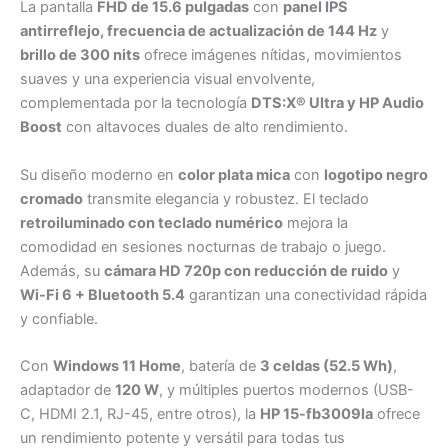
La pantalla
FHD de 15.6 pulgadas
con
panel IPS
antirreflejo, frecuencia de actualización de 144 Hz
y
brillo de 300 nits
ofrece imágenes nítidas, movimientos
suaves y una experiencia visual envolvente,
complementada por la tecnología
DTS:X® Ultra y HP Audio
Boost
con altavoces duales de alto rendimiento.
Su diseño moderno en
color plata mica
con
logotipo negro
cromado
transmite elegancia y robustez. El teclado
retroiluminado con teclado numérico
mejora la
comodidad en sesiones nocturnas de trabajo o juego.
Además, su
cámara HD 720p con reducción de ruido
y
Wi-Fi 6 + Bluetooth 5.4
garantizan una conectividad rápida
y confiable.
Con
Windows 11 Home
, batería de
3 celdas (52.5 Wh)
,
adaptador de
120 W
, y múltiples puertos modernos (USB-
C, HDMI 2.1, RJ-45, entre otros), la
HP 15-fb3009la
ofrece
un rendimiento potente y versátil para todas tus