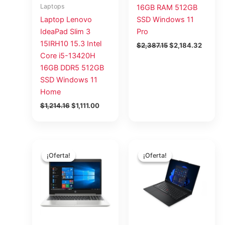
Laptops
16GB RAM 512GB
Laptop Lenovo
SSD Windows 11
IdeaPad Slim 3
Pro
15IRH10 15.3 Intel
$
2,387.15
$
2,184.32
Core i5-13420H
16GB DDR5 512GB
SSD Windows 11
Home
$
1,214.16
$
1,111.00
El
El
El
El
precio
precio
precio
precio
¡Oferta!
¡Oferta!
¡Oferta!
¡Oferta!
original
actual
original
actual
era:
es:
era:
es:
$1,335.08.
$1,221.64.
$1,618.76.
$1,481.2