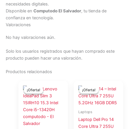
necesidades digitales.
Disponible en
Computodo El Salvador
, tu tienda de
confianza en tecnología.
Valoraciones
No hay valoraciones aún.
Solo los usuarios registrados que hayan comprado este
producto pueden hacer una valoración.
Productos relacionados
El
El
El
El
precio
precio
precio
precio
¡Oferta!
¡Oferta!
¡Oferta!
¡Oferta!
original
actual
original
actual
era:
es:
era:
es:
$1,214.16.
$1,111.00.
$2,387.15.
$2,184
Laptops
Laptop Dell Pro 14
Core Ultra 7 255U