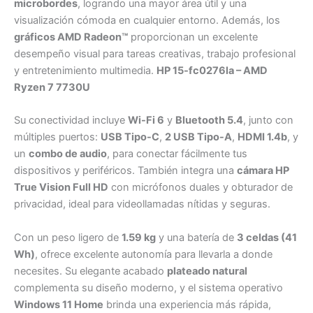
microbordes
, logrando una mayor área útil y una
visualización cómoda en cualquier entorno. Además, los
gráficos AMD Radeon™
proporcionan un excelente
desempeño visual para tareas creativas, trabajo profesional
y entretenimiento multimedia.
HP 15-fc0276la – AMD
Ryzen 7 7730U
Su conectividad incluye
Wi-Fi 6
y
Bluetooth 5.4
, junto con
múltiples puertos:
USB Tipo-C
,
2 USB Tipo-A
,
HDMI 1.4b
, y
un
combo de audio
, para conectar fácilmente tus
dispositivos y periféricos. También integra una
cámara HP
True Vision Full HD
con micrófonos duales y obturador de
privacidad, ideal para videollamadas nítidas y seguras.
Con un peso ligero de
1.59 kg
y una batería de
3 celdas (41
Wh)
, ofrece excelente autonomía para llevarla a donde
necesites. Su elegante acabado
plateado natural
complementa su diseño moderno, y el sistema operativo
Windows 11 Home
brinda una experiencia más rápida,