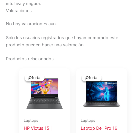
intuitiva y segura.
Valoraciones
No hay valoraciones aún.
Solo los usuarios registrados que hayan comprado este
producto pueden hacer una valoración.
Productos relacionados
El
El
El
El
precio
precio
precio
precio
¡Oferta!
¡Oferta!
¡Oferta!
¡Oferta!
original
actual
original
actual
era:
es:
era:
es:
$1,502.55.
$1,374.88.
$1,856.04.
$1,69
Laptops
Laptops
HP Victus 15 |
Laptop Dell Pro 16