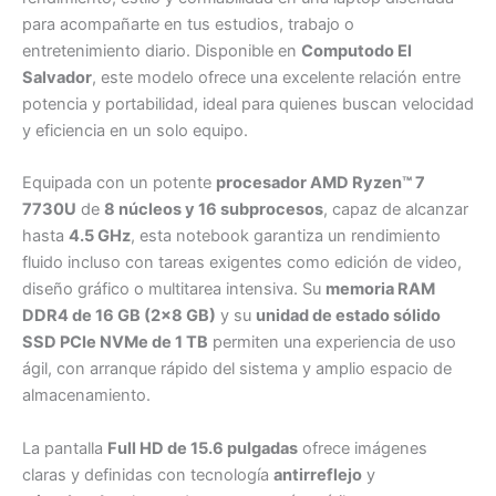
para acompañarte en tus estudios, trabajo o
entretenimiento diario. Disponible en
Computodo El
Salvador
, este modelo ofrece una excelente relación entre
potencia y portabilidad, ideal para quienes buscan velocidad
y eficiencia en un solo equipo.
Equipada con un potente
procesador AMD Ryzen™ 7
7730U
de
8 núcleos y 16 subprocesos
, capaz de alcanzar
hasta
4.5 GHz
, esta notebook garantiza un rendimiento
fluido incluso con tareas exigentes como edición de video,
diseño gráfico o multitarea intensiva. Su
memoria RAM
DDR4 de 16 GB (2×8 GB)
y su
unidad de estado sólido
SSD PCIe NVMe de 1 TB
permiten una experiencia de uso
ágil, con arranque rápido del sistema y amplio espacio de
almacenamiento.
La pantalla
Full HD de 15.6 pulgadas
ofrece imágenes
claras y definidas con tecnología
antirreflejo
y