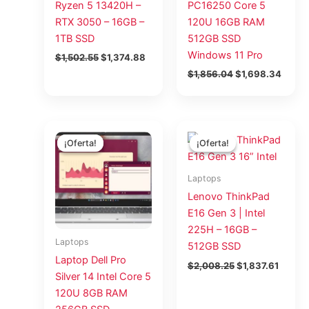
Ryzen 5 13420H –
PC16250 Core 5
RTX 3050 – 16GB –
120U 16GB RAM
1TB SSD
512GB SSD
Windows 11 Pro
$
1,502.55
$
1,374.88
$
1,856.04
$
1,698.34
El
El
El
El
precio
precio
precio
precio
¡Oferta!
¡Oferta!
¡Oferta!
¡Oferta!
original
actual
original
actual
era:
es:
era:
es:
$3,910.36.
$3,578.11.
$2,008.25.
$1,837.
Laptops
Lenovo ThinkPad
E16 Gen 3 | Intel
225H – 16GB –
Laptops
512GB SSD
Laptop Dell Pro
$
2,008.25
$
1,837.61
Silver 14 Intel Core 5
120U 8GB RAM