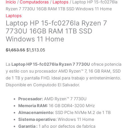
Inicio
/
Computadoras
/
Laptops
/ Laptop HP 15-fc0276la
Ryzen 7 7730U 16GB RAM 1TB SSD Windows 11 Home
Laptops
Laptop HP 15-fc0276la Ryzen 7
7730U 16GB RAM 1TB SSD
Windows 11 Home
$
1,653.55
$
1,513.05
La
Laptop HP 15-fc0276la Ryzen 7 7730U
ofrece potencia
y estilo con su procesador AMD Ryzen™ 7, 16 GB RAM, SSD
de 1 TB y pantalla FHD. Ideal para trabajo y entretenimiento.
Disponible en Computodo El Salvador.
Procesador:
AMD Ryzen™ 7 7730U
Memoria RAM:
16 GB DDR4-3200 MHz
Almacenamiento:
SSD PCIe NVMe M.2 de 1 TB
Sistema operativo:
Windows 11 Home
Garantia :
1 año por defectos de fabrica