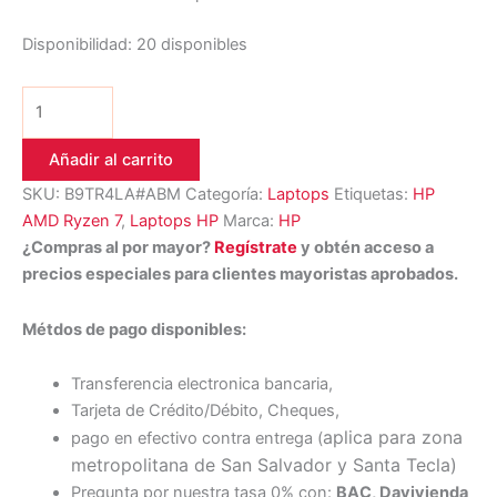
Disponibilidad:
20 disponibles
Añadir al carrito
SKU:
B9TR4LA#ABM
Categoría:
Laptops
Etiquetas:
HP
AMD Ryzen 7
,
Laptops HP
Marca:
HP
¿Compras al por mayor?
Regístrate
y obtén acceso a
precios especiales para clientes mayoristas aprobados.
Métdos de pago disponibles:
Transferencia electronica bancaria,
Tarjeta de Crédito/Débito, Cheques,
aplica para zona
pago en efectivo contra entrega (
metropolitana de San Salvador y Santa Tecl
a)
Pregunta por nuestra tasa 0% con:
BAC, Davivienda