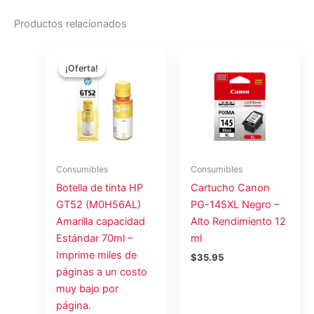
Productos relacionados
El
El
precio
precio
¡Oferta!
¡Oferta!
original
actual
era:
es:
$15.75.
$14.00.
Consumibles
Consumibles
Botella de tinta HP
Cartucho Canon
GT52 (M0H56AL)
PG-145XL Negro –
Amarilla capacidad
Alto Rendimiento 12
Estándar 70ml –
ml
Imprime miles de
$
35.95
páginas a un costo
muy bajo por
página.