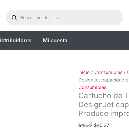
Cartucho
El
El
Búsqueda
de
precio
precio
de
productos
Tinta
original
actual
HP
era:
es:
712
$45.17.
$40.37.
istribuidores
Mi cuenta
(3ED70A)
Negro
DesignJet
capacidad
estándar
Inicio
/
Consumibles
/ 
38
DesignJet capacidad e
ml
Consumibles
-
Cartucho de T
Produce
DesignJet cap
impresiones
Produce impre
vívidas
cantidad
$
45.17
$
40.37