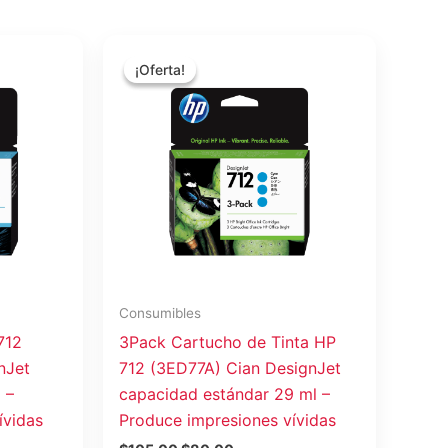
El
El
precio
precio
¡Oferta!
¡Oferta!
original
actual
era:
es:
$105.00.
$80.00.
Consumibles
712
3Pack Cartucho de Tinta HP
nJet
712 (3ED77A) Cian DesignJet
 –
capacidad estándar 29 ml –
ívidas
Produce impresiones vívidas