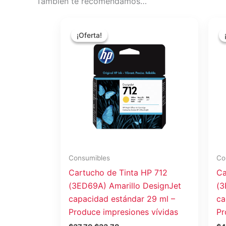
También te recomendamos…
El
El
precio
precio
¡Oferta!
¡Oferta!
original
actual
era:
es:
$37.79.
$33.78.
Consumibles
Co
Cartucho de Tinta HP 712
Ca
(3ED69A) Amarillo DesignJet
(3
capacidad estándar 29 ml –
ca
Produce impresiones vívidas
Pr