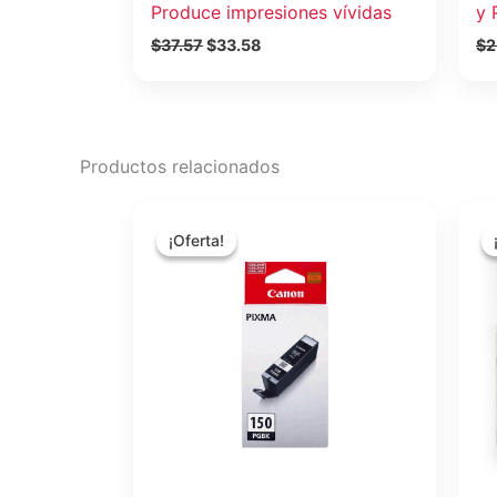
Produce impresiones vívidas
y 
$
37.57
$
33.58
$
2
Productos relacionados
El
El
precio
precio
¡Oferta!
¡Oferta!
original
actual
era:
es:
$27.80.
$22.65.