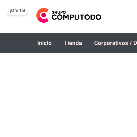
Ir
¡Oferta!
al
contenido
Inicio
Tienda
Corporativos / D