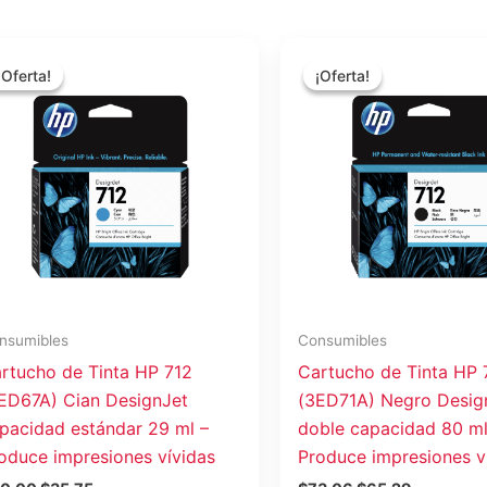
El
El
El
El
precio
precio
precio
precio
¡Oferta!
¡Oferta!
¡Oferta!
¡Oferta!
original
actual
original
actual
era:
es:
era:
es:
$40.00.
$35.75.
$73.06.
$65.29.
nsumibles
Consumibles
rtucho de Tinta HP 712
Cartucho de Tinta HP 
ED67A) Cian DesignJet
(3ED71A) Negro Desig
pacidad estándar 29 ml –
doble capacidad 80 ml
oduce impresiones vívidas
Produce impresiones v