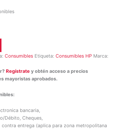
onibles
a:
Consumibles
Etiqueta:
Consumibles HP
Marca:
or?
Regístrate
y obtén acceso a precios
tes mayoristas aprobados.
ibles:
ectronica bancaria,
to/Débito, Cheques,
 contra entrega (
aplica para zona metropolitana