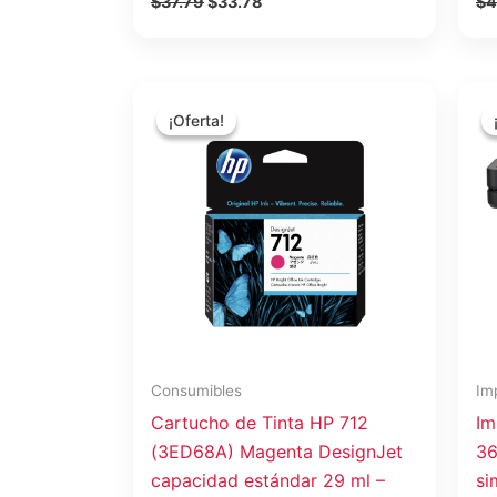
$
37.79
$
33.78
$
4
El
El
precio
precio
¡Oferta!
¡Oferta!
original
actual
era:
es:
$37.57.
$33.58.
Consumibles
Im
Cartucho de Tinta HP 712
Im
(3ED68A) Magenta DesignJet
36
capacidad estándar 29 ml –
si