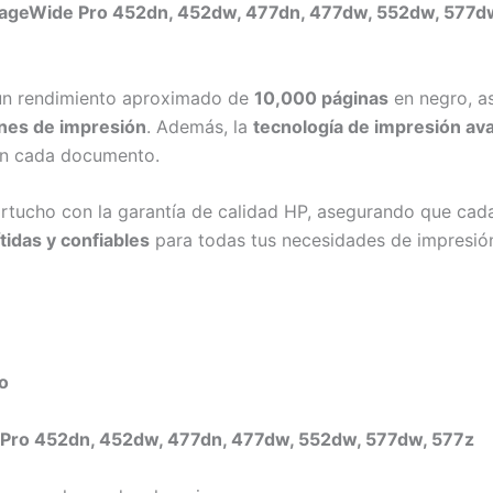
ageWide Pro 452dn, 452dw, 477dn, 477dw, 552dw, 577d
 un rendimiento aproximado de
10,000 páginas
en negro, a
nes de impresión
. Además, la
tecnología de impresión av
 en cada documento.
artucho con la garantía de calidad HP, asegurando que ca
tidas y confiables
para todas tus necesidades de impresió
to
Pro 452dn, 452dw, 477dn, 477dw, 552dw, 577dw, 577z