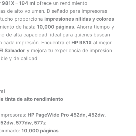
P 981X – 194 ml
ofrece un rendimiento
nas de alto volumen. Diseñado para impresoras
artucho proporciona
impresiones nítidas y colores
imiento de hasta
10,000 páginas
. Ahorra tiempo y
ho de alta capacidad, ideal para quienes buscan
 cada impresión. Encuentra el
HP 981X
al mejor
l Salvador
y mejora tu experiencia de impresión
ble y de calidad
ml
e tinta de alto rendimiento
impresoras:
HP PageWide Pro 452dn, 452dw,
552dw, 577dw, 577z
roximado:
10,000 páginas