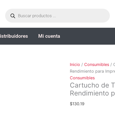
Cartucho
Búsqueda
de
de
productos
Tinta
HP
981X
istribuidores
Mi cuenta
-
194
ml
-
Alto
Inicio
/
Consumibles
/ 
Rendimiento
Rendimiento para Imp
para
Consumibles
Impresoras
Cartucho de T
HP
Rendimiento 
PageWide
cantidad
$
130.19