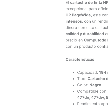
El
cartucho de tinta H
excepcional para ofici
HP PageWide
, este c
intensos
, con un rend
dinero con este cartuc
calidad y durabilidad
en
precio en
Computodo E
con un producto confia
Caracteristicas
Capacidad:
194 
Tipo:
Cartucho d
Color:
Negro
Compatible con 
477dn, 477dw, 
Rendimiento ap