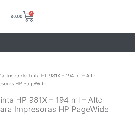
Carrito
0
$
0.00
Cartucho de Tinta HP 981X – 194 ml – Alto
resoras HP PageWide
inta HP 981X – 194 ml – Alto
para Impresoras HP PageWide