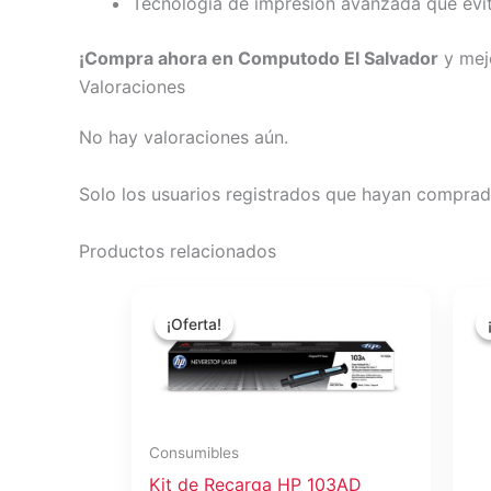
Tecnología de impresión avanzada que evi
¡Compra ahora en Computodo El Salvador
y mejo
Valoraciones
No hay valoraciones aún.
Solo los usuarios registrados que hayan comprad
Productos relacionados
El
El
precio
precio
¡Oferta!
¡Oferta!
original
actual
era:
es:
$33.46.
$29.90.
Consumibles
Kit de Recarga HP 103AD