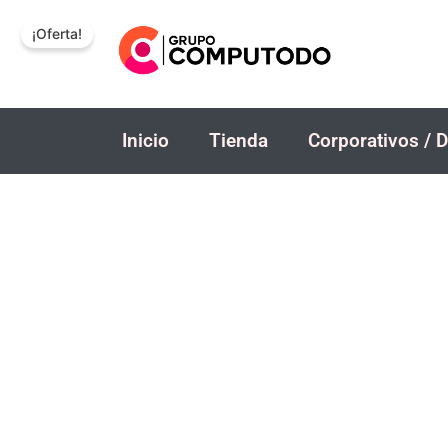
Ir
¡Oferta!
al
contenido
Inicio
Tienda
Corporativos / D