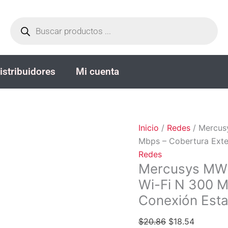
Mercusys
El
El
Búsqueda
MW325R
precio
precio
de
productos
Enrutador
original
actual
Inalámbrico
era:
es:
Wi-
$20.86.
$18.54.
istribuidores
Mi cuenta
Fi
N
300
Mbps
-
Inicio
/
Redes
/ Mercus
Cobertura
Mbps – Cobertura Exte
Extendida
Redes
y
Mercusys MW3
Conexión
Wi-Fi N 300 M
Estable
Conexión Esta
cantidad
$
20.86
$
18.54