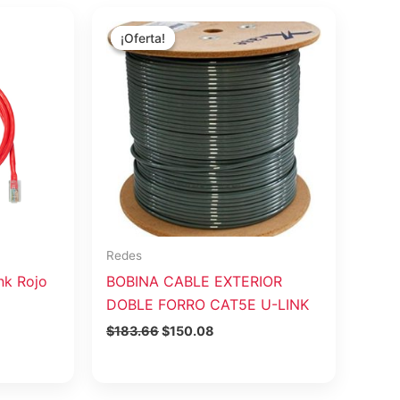
El
El
precio
precio
¡Oferta!
¡Oferta!
original
actual
era:
es:
$183.66.
$150.08.
Redes
nk Rojo
BOBINA CABLE EXTERIOR
DOBLE FORRO CAT5E U-LINK
$
183.66
$
150.08