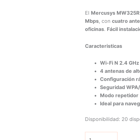
El
Mercusys MW325R
Mbps
, con
cuatro ante
oficinas
.
Fácil instala
Caracteristicas
Wi-Fi N 2.4 GHz
4 antenas de al
Configuración rá
Seguridad WPA/
Modo repetidor 
Ideal para naveg
Disponibilidad:
20 disp