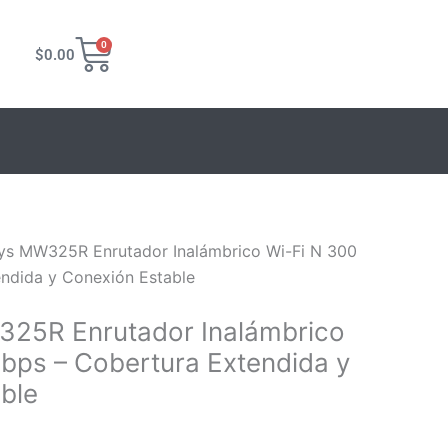
Carrito
0
$
0.00
ys MW325R Enrutador Inalámbrico Wi-Fi N 300
ndida y Conexión Estable
25R Enrutador Inalámbrico
bps – Cobertura Extendida y
ble