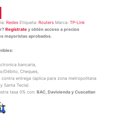
ía:
Redes
Etiqueta:
Routers
Marca:
TP-Link
or?
Regístrate
y obtén acceso a precios
tes mayoristas aprobados.
ibles:
ectronica bancaria,
to/Débito, Cheques,
 contra entrega (
aplica para zona metropolitana
y Santa Tecl
a)
estra tasa 0% con:
BAC, Davivienda y Cuscatlan