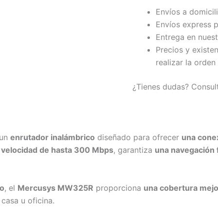
Envíos a domicil
Envíos express p
Entrega en nuest
Precios y existe
realizar la orden
¿Tienes dudas? Consul
 un
enrutador inalámbrico
diseñado para ofrecer
una conex
a velocidad de hasta 300 Mbps
, garantiza
una navegación f
to
, el
Mercusys MW325R
proporciona
una cobertura mej
casa u oficina.