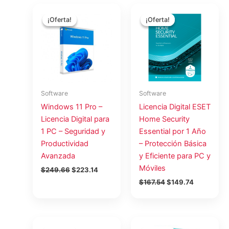
El
El
El
El
precio
precio
precio
precio
¡Oferta!
¡Oferta!
¡Oferta!
¡Oferta!
original
actual
original
actual
era:
es:
era:
es:
$249.66.
$223.14.
$167.54.
$149.74.
Software
Software
Windows 11 Pro –
Licencia Digital ESET
Licencia Digital para
Home Security
1 PC – Seguridad y
Essential por 1 Año
Productividad
– Protección Básica
Avanzada
y Eficiente para PC y
Móviles
$
249.66
$
223.14
$
167.54
$
149.74
El
El
El
El