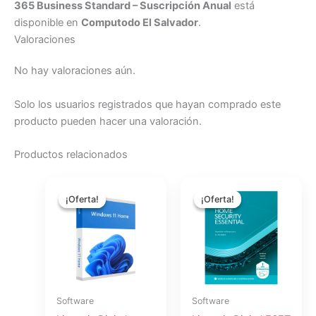
365 Business Standard – Suscripción Anual
está
disponible en
Computodo El Salvador
.
Valoraciones
No hay valoraciones aún.
Solo los usuarios registrados que hayan comprado este
producto pueden hacer una valoración.
Productos relacionados
El
El
El
El
precio
precio
precio
precio
¡Oferta!
¡Oferta!
¡Oferta!
¡Oferta!
original
actual
original
actual
era:
es:
era:
es:
$208.54.
$186.39.
$167.54.
$149.74.
Software
Software