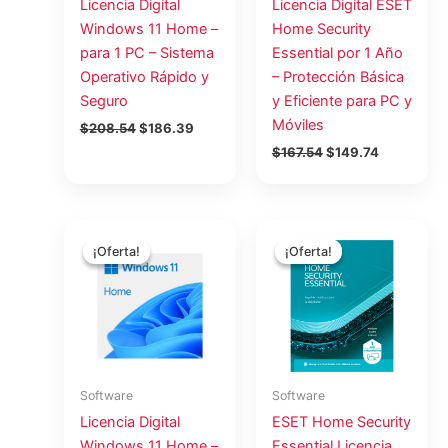
Licencia Digital
Licencia Digital ESET
Windows 11 Home –
Home Security
para 1 PC – Sistema
Essential por 1 Año
Operativo Rápido y
– Protección Básica
Seguro
y Eficiente para PC y
Móviles
$
208.54
$
186.39
$
167.54
$
149.74
El
El
El
El
precio
precio
precio
precio
¡Oferta!
¡Oferta!
¡Oferta!
¡Oferta!
original
actual
original
actual
era:
es:
era:
es:
$193.65.
$173.07.
$83.04.
$75.00.
Software
Software
Licencia Digital
ESET Home Security
Windows 11 Home –
Essential Licencia