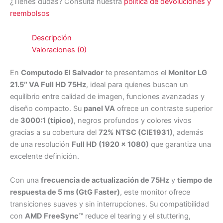
¿Tienes dudas? Consulta nuestra
política de devoluciones y
reembolsos
Descripción
Valoraciones (0)
En
Computodo El Salvador
te presentamos el
Monitor LG
21.5″ VA Full HD 75Hz
, ideal para quienes buscan un
equilibrio entre calidad de imagen, funciones avanzadas y
diseño compacto. Su
panel VA
ofrece un contraste superior
de
3000:1 (típico)
, negros profundos y colores vivos
gracias a su cobertura del
72% NTSC (CIE1931)
, además
de una resolución
Full HD (1920 x 1080)
que garantiza una
excelente definición.
Con una
frecuencia de actualización de 75Hz
y
tiempo de
respuesta de 5 ms (GtG Faster)
, este monitor ofrece
transiciones suaves y sin interrupciones. Su compatibilidad
con
AMD FreeSync™
reduce el tearing y el stuttering,