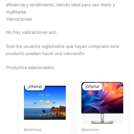
eficiencia y rendimiento, siendo ideal para uso diario y
multitarea.
Valoraciones
No hay valoraciones aún.
Solo los usuarios registrados que hayan comprado este
producto pueden hacer una valoración.
Productos relacionados
El
El
El
El
precio
precio
precio
precio
¡Oferta!
¡Oferta!
¡Oferta!
¡Oferta!
original
actual
original
actual
era:
es:
era:
es:
$3,133.49.
$2,800.55.
$370.03.
$330.72.
Monitores
Monitores