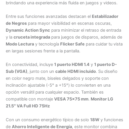
brindando una experiencia más fluida en juegos y videos.
Entre sus funciones avanzadas destacan el
Estabilizador
de Negros
para mayor visibilidad en escenas oscuras,
Dynamic Action Sync
para minimizar el retraso de entrada
y la
cruceta integrada
para juegos de disparos, además de
Modo Lectura
y tecnología
Flicker Safe
para cuidar tu vista
en largas sesiones frente a la pantalla.
En conectividad, incluye
1 puerto HDMI 1.4
y
1 puerto D-
Sub (VGA)
, junto con un
cable HDMI incluido
. Su diseño
en color negro mate, biseles delgados y soporte con
inclinación ajustable (-5° a +15°) lo convierten en una
opción versátil para cualquier espacio. También es
compatible con montaje
VESA 75×75 mm
.
Monitor LG
21.5″ VA Full HD 75Hz
Con un consumo energético típico de solo
18W
y funciones
de
Ahorro Inteligente de Energía
, este monitor combina