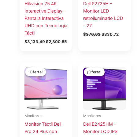
Hikvision 75 4K
Dell P2725H –
Interactive Display –
Monitor LED
Pantalla Interactiva
retroiluminado LCD
UHD con Tecnología
– 27
Táctil
$
370.03
$
330.72
$
3,133.49
$
2,800.55
El
El
El
El
precio
precio
precio
precio
¡Oferta!
¡Oferta!
¡Oferta!
¡Oferta!
original
actual
original
actual
era:
es:
era:
es:
$610.40.
$545.55.
$204.66.
$182.91.
Monitores
Monitores
Monitor Táctil Dell
Dell E2425HM –
Pro 24 Plus con
Monitor LCD IPS