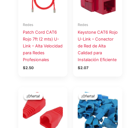
Redes
Redes
Patch Cord CAT6
Keystone CAT6 Rojo
Rojo 7ft (2 mts) U-
U-Link – Conector
Link – Alta Velocidad
de Red de Alta
para Redes
Calidad para
Profesionales
Instalación Eficiente
$
2.50
$
2.07
El
El
El
El
precio
precio
precio
precio
¡Oferta!
¡Oferta!
¡Oferta!
¡Oferta!
original
actual
original
actual
era:
es:
era:
es:
$26.25.
$21.45.
$26.25.
$21.45.