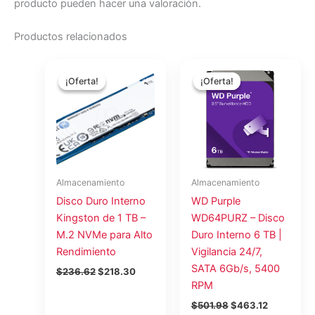
producto pueden hacer una valoración.
Productos relacionados
El
El
El
El
precio
precio
precio
precio
¡Oferta!
¡Oferta!
¡Oferta!
¡Oferta!
original
actual
original
actual
era:
es:
era:
es:
$236.62.
$218.30.
$501.98.
$463.12.
Almacenamiento
Almacenamiento
Disco Duro Interno
WD Purple
Kingston de 1 TB –
WD64PURZ – Disco
M.2 NVMe para Alto
Duro Interno 6 TB |
Rendimiento
Vigilancia 24/7,
SATA 6Gb/s, 5400
$
236.62
$
218.30
RPM
$
501.98
$
463.12