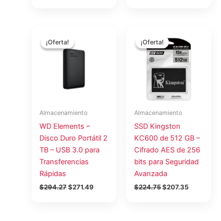
El
El
El
El
precio
precio
precio
precio
¡Oferta!
¡Oferta!
¡Oferta!
¡Oferta!
original
actual
original
actual
era:
es:
era:
es:
$294.27.
$271.49.
$224.75.
$207.35.
Almacenamiento
Almacenamiento
WD Elements –
SSD Kingston
Disco Duro Portátil 2
KC600 de 512 GB –
TB – USB 3.0 para
Cifrado AES de 256
Transferencias
bits para Seguridad
Rápidas
Avanzada
$
294.27
$
271.49
$
224.75
$
207.35