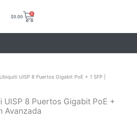
Carrito
0
$
0.00
6.
Ubiquiti UISP 8 Puertos Gigabit PoE + 1 SFP |
i UISP 8 Puertos Gigabit PoE +
ón Avanzada