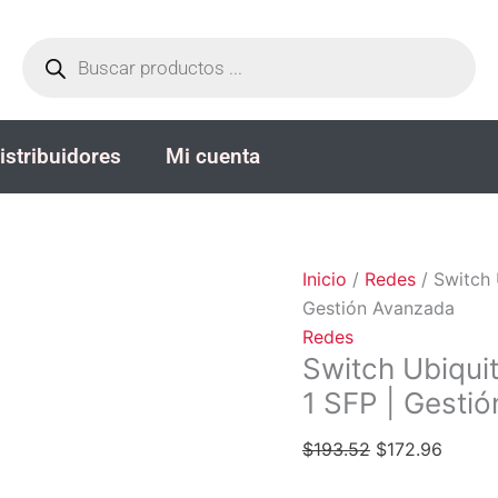
El
El
Búsqueda
precio
precio
de
productos
original
actual
era:
es:
$193.52.
$172.9
istribuidores
Mi cuenta
Inicio
/
Redes
/ Switch 
Gestión Avanzada
Redes
Switch Ubiquit
1 SFP | Gesti
$
193.52
$
172.96