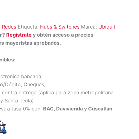
:
Redes
Etiqueta:
Hubs & Switches
Marca:
Ubiquiti
or?
Regístrate
y obtén acceso a precios
tes mayoristas aprobados.
ibles:
ectronica bancaria,
to/Débito, Cheques,
 contra entrega (
aplica para zona metropolitana
y Santa Tecl
a)
estra tasa 0% con:
BAC, Davivienda y Cuscatlan