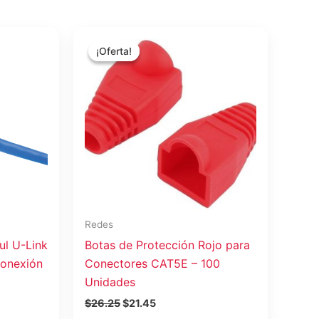
El
El
precio
precio
¡Oferta!
¡Oferta!
original
actual
era:
es:
$26.25.
$21.45.
Redes
ul U-Link
Botas de Protección Rojo para
Conexión
Conectores CAT5E – 100
Unidades
$
26.25
$
21.45