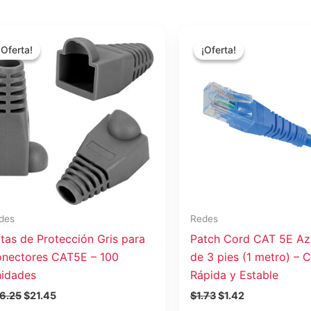
El
El
El
El
precio
precio
precio
precio
¡Oferta!
¡Oferta!
¡Oferta!
¡Oferta!
original
actual
original
actual
era:
es:
era:
es:
$26.25.
$21.45.
$1.73.
$1.42.
des
Redes
tas de Protección Gris para
Patch Cord CAT 5E Az
nectores CAT5E – 100
de 3 pies (1 metro) – 
idades
Rápida y Estable
6.25
$
21.45
$
1.73
$
1.42