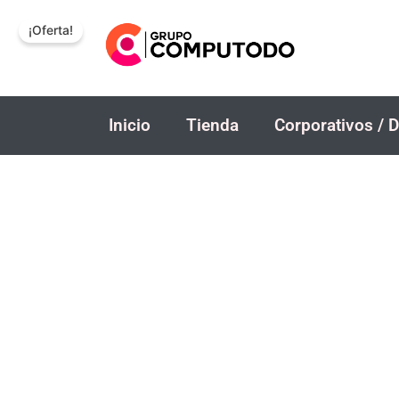
Ir
¡Oferta!
al
contenido
Inicio
Tienda
Corporativos / D