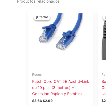
Productos relacionados
El
El
precio
precio
¡Oferta!
¡Oferta!
original
actual
era:
es:
$3.66.
$2.99.
Redes
Re
Patch Cord CAT 5E Azul U-Link
Bo
de 10 pies (3 metros) –
Co
Conexión Rápida y Estable»
Un
$
3.66
$
2.99
$
2