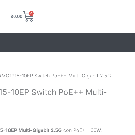
o
Carrito
0
$
0.00
l
40.
XMG1915-10EP Switch PoE++ Multi-Gigabit 2.5G
5-10EP Switch PoE++ Multi-
-10EP Multi-Gigabit 2.5G
con PoE++ 60W,