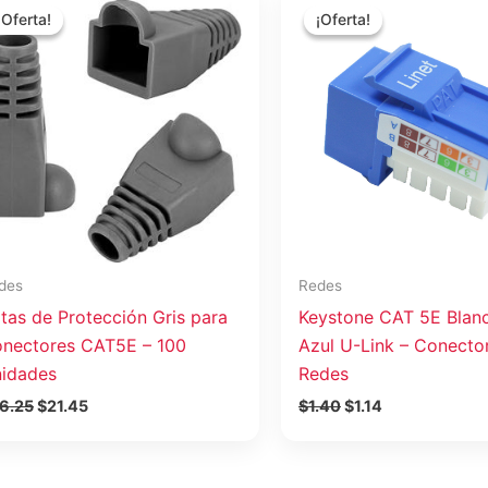
precio
precio
precio
precio
¡Oferta!
¡Oferta!
¡Oferta!
¡Oferta!
original
actual
original
actual
era:
es:
era:
es:
$26.25.
$21.45.
$1.40.
$1.14.
des
Redes
tas de Protección Gris para
Keystone CAT 5E Blan
nectores CAT5E – 100
Azul U-Link – Conecto
idades
Redes
6.25
$
21.45
$
1.40
$
1.14