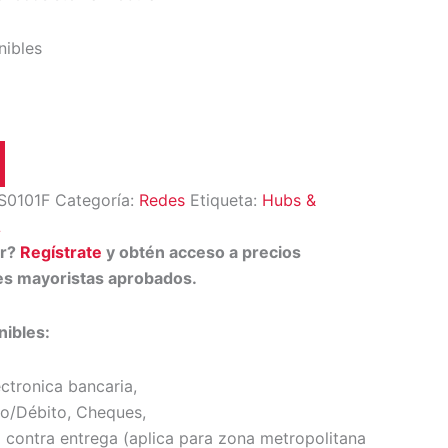
nibles
S0101F
Categoría:
Redes
Etiqueta:
Hubs &
L
or?
Regístrate
y obtén acceso a precios
tes mayoristas aprobados.
ibles:
ectronica bancaria,
to/Débito, Cheques,
 contra entrega (
aplica para zona metropolitana