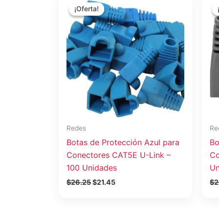
precio
precio
¡Oferta!
¡Oferta!
original
actual
era:
es:
$26.25.
$21.45.
Redes
Re
Botas de Protección Azul para
Bo
Conectores CAT5E U-Link –
Co
100 Unidades
Un
$
26.25
$
21.45
$
2