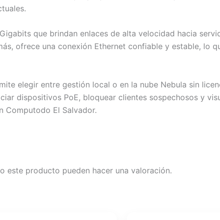
tuales.
Gigabits que brindan enlaces de alta velocidad hacia servi
más, ofrece una conexión Ethernet confiable y estable, lo q
te elegir entre gestión local o en la nube Nebula sin licenc
niciar dispositivos PoE, bloquear clientes sospechosos y vis
 en Computodo El Salvador.
o este producto pueden hacer una valoración.
El
El
El
El