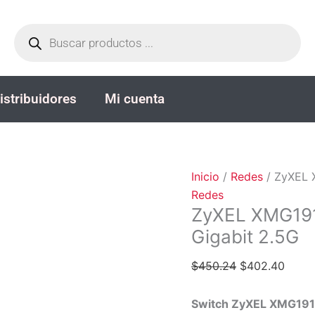
ZyXEL
El
El
Búsqueda
XMG1915-
precio
preci
de
productos
10EP
original
actua
Switch
era:
es:
PoE++
$450.24.
$402.
istribuidores
Mi cuenta
Multi-
Gigabit
2.5G
cantidad
Inicio
/
Redes
/ ZyXEL 
Redes
ZyXEL XMG191
Gigabit 2.5G
$
450.24
$
402.40
Switch ZyXEL XMG1915