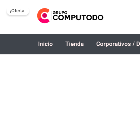
Ir
¡Oferta!
al
contenido
Inicio
Tienda
Corporativos / D