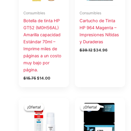
Consumibles
Consumibles
Botella de tinta HP
Cartucho de Tinta
GT52 (M0H56AL)
HP 964 Magenta –
Amarilla capacidad
Impresiones Nítidas
Estándar 70ml –
y Duraderas
Imprime miles de
$
39.12
$
34.96
páginas a un costo
muy bajo por
página.
$
15.75
$
14.00
El
El
El
El
precio
precio
precio
precio
¡Oferta!
¡Oferta!
¡Oferta!
¡Oferta!
original
actual
original
actual
era:
es:
era:
es:
$17.71.
$15.74.
$62.37.
$55.74.