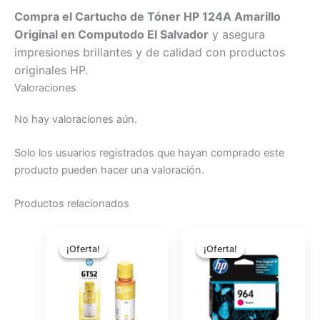
Compra el Cartucho de Tóner HP 124A Amarillo
Original en Computodo El Salvador
y asegura
impresiones brillantes y de calidad con productos
originales HP.
Valoraciones
No hay valoraciones aún.
Solo los usuarios registrados que hayan comprado este
producto pueden hacer una valoración.
Productos relacionados
El
El
El
El
precio
precio
precio
precio
¡Oferta!
¡Oferta!
¡Oferta!
¡Oferta!
original
actual
original
actual
era:
es:
era:
es:
$15.75.
$14.00.
$39.12.
$34.96.