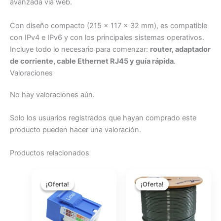
avanzada vía web.
Con diseño compacto (215 × 117 × 32 mm), es compatible
con IPv4 e IPv6 y con los principales sistemas operativos.
Incluye todo lo necesario para comenzar:
router, adaptador
de corriente, cable Ethernet RJ45 y guía rápida
.
Valoraciones
No hay valoraciones aún.
Solo los usuarios registrados que hayan comprado este
producto pueden hacer una valoración.
Productos relacionados
El
El
El
El
precio
precio
precio
precio
¡Oferta!
¡Oferta!
¡Oferta!
¡Oferta!
original
actual
original
actual
era:
es:
era:
es:
$1.75.
$1.43.
$183.66.
$150.08.