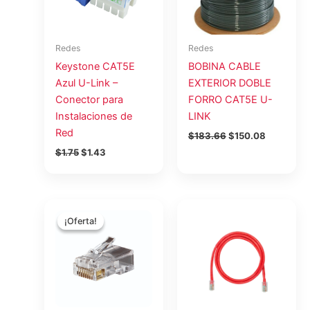
Redes
Redes
Keystone CAT5E
BOBINA CABLE
Azul U-Link –
EXTERIOR DOBLE
Conector para
FORRO CAT5E U-
Instalaciones de
LINK
Red
$
183.66
$
150.08
$
1.75
$
1.43
El
El
precio
precio
¡Oferta!
¡Oferta!
original
actual
era:
es:
$25.00.
$20.00.