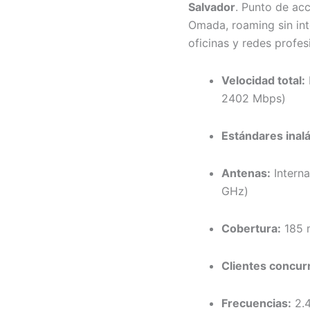
Salvador
. Punto de ac
Omada, roaming sin int
oficinas y redes profes
Velocidad total:
2402 Mbps)
Estándares inal
Antenas:
Interna
GHz)
Cobertura:
185 m
Clientes concur
Frecuencias:
2.4