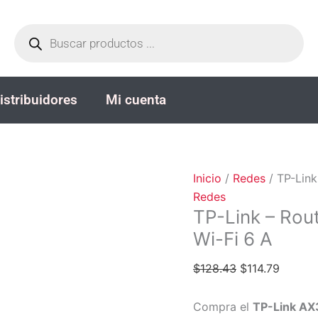
TP-
El
El
Búsqueda
Link
precio
precio
de
productos
-
original
actual
Router
era:
es:
-
$128.43.
$114.79
istribuidores
Mi cuenta
AX3000
Ceiling
Mount
Wi-
Fi
Inicio
/
Redes
/ TP-Link
6
Redes
A
TP-Link – Rou
cantidad
Wi-Fi 6 A
$
128.43
$
114.79
Compra el
TP-Link AX