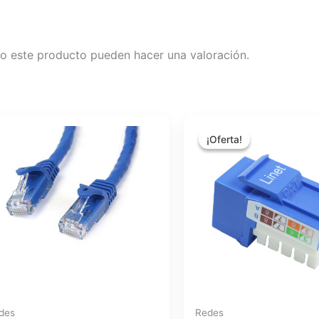
o este producto pueden hacer una valoración.
El
El
precio
precio
¡Oferta!
¡Oferta!
original
actual
era:
es:
$1.40.
$1.14.
des
Redes