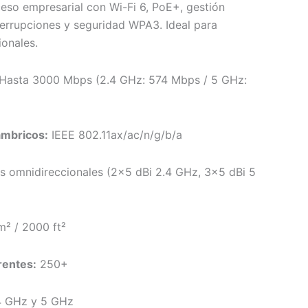
ceso empresarial con Wi-Fi 6, PoE+, gestión
errupciones y seguridad WPA3. Ideal para
ionales.
Hasta 3000 Mbps (2.4 GHz: 574 Mbps / 5 GHz:
ámbricos:
IEEE 802.11ax/ac/n/g/b/a
s omnidireccionales (2×5 dBi 2.4 GHz, 3×5 dBi 5
² / 2000 ft²
rentes:
250+
 GHz y 5 GHz