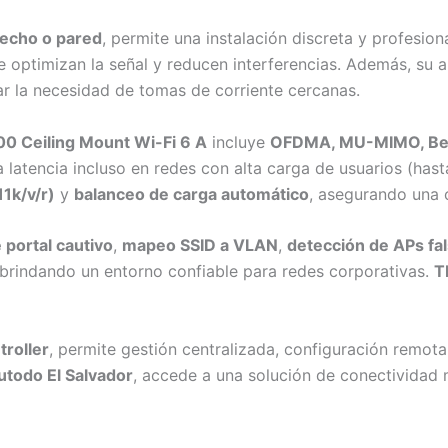
techo o pared
, permite una instalación discreta y profesion
 optimizan la señal y reducen interferencias. Además, su a
inar la necesidad de tomas de corriente cercanas.
0 Ceiling Mount Wi-Fi 6 A
incluye
OFDMA, MU-MIMO, Beam
a latencia incluso en redes con alta carga de usuarios (ha
1k/v/r)
y
balanceo de carga automático
, asegurando una 
 portal cautivo
,
mapeo SSID a VLAN
,
detección de APs fa
 brindando un entorno confiable para redes corporativas.
T
roller
, permite gestión centralizada, configuración remot
todo El Salvador
, accede a una solución de conectividad 