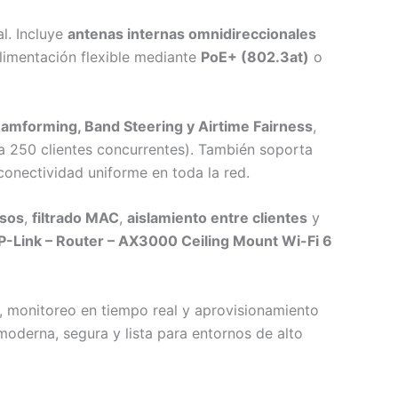
al. Incluye
antenas internas omnidireccionales
limentación flexible mediante
PoE+ (802.3at)
o
forming, Band Steering y Airtime Fairness
,
sta 250 clientes concurrentes). También soporta
conectividad uniforme en toda la red.
lsos
,
filtrado MAC
,
aislamiento entre clientes
y
P-Link – Router – AX3000 Ceiling Mount Wi-Fi 6
a, monitoreo en tiempo real y aprovisionamiento
moderna, segura y lista para entornos de alto