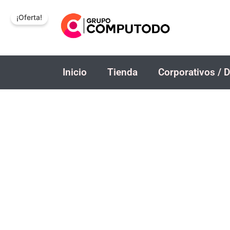
Ir
¡Oferta!
al
contenido
Inicio
Tienda
Corporativos / D