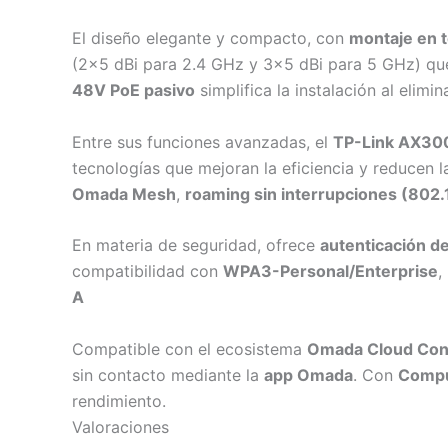
El diseño elegante y compacto, con
montaje en 
(2×5 dBi para 2.4 GHz y 3×5 dBi para 5 GHz) que
48V PoE pasivo
simplifica la instalación al elim
Entre sus funciones avanzadas, el
TP-Link AX300
tecnologías que mejoran la eficiencia y reducen l
Omada Mesh
,
roaming sin interrupciones (802.1
En materia de seguridad, ofrece
autenticación de
compatibilidad con
WPA3-Personal/Enterprise
,
A
Compatible con el ecosistema
Omada Cloud Cont
sin contacto mediante la
app Omada
. Con
Compu
rendimiento.
Valoraciones