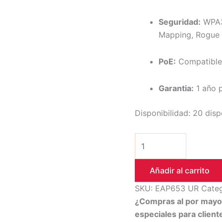
Seguridad:
WPA3-
Mapping, Rogue 
PoE:
Compatible
Garantia:
1 año p
Disponibilidad:
20 disp
Añadir al carrito
SKU:
EAP653 UR
Categ
¿Compras al por may
especiales para clien