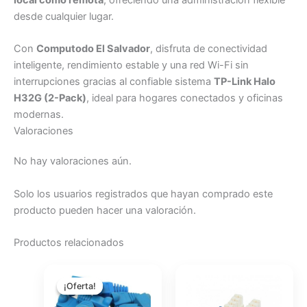
desde cualquier lugar.
Con
Computodo El Salvador
, disfruta de conectividad
inteligente, rendimiento estable y una red Wi-Fi sin
interrupciones gracias al confiable sistema
TP-Link Halo
H32G (2-Pack)
, ideal para hogares conectados y oficinas
modernas.
Valoraciones
No hay valoraciones aún.
Solo los usuarios registrados que hayan comprado este
producto pueden hacer una valoración.
Productos relacionados
El
El
precio
precio
¡Oferta!
¡Oferta!
original
actual
era:
es: