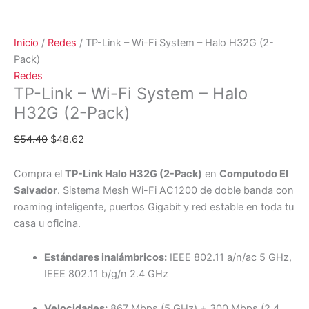
Inicio
/
Redes
/ TP-Link – Wi-Fi System – Halo H32G (2-
Pack)
Redes
TP-Link – Wi-Fi System – Halo
H32G (2-Pack)
$
54.40
$
48.62
Compra el
TP-Link Halo H32G (2-Pack)
en
Computodo El
Salvador
. Sistema Mesh Wi-Fi AC1200 de doble banda con
roaming inteligente, puertos Gigabit y red estable en toda tu
casa u oficina.
Estándares inalámbricos:
IEEE 802.11 a/n/ac 5 GHz,
IEEE 802.11 b/g/n 2.4 GHz
Velocidades:
867 Mbps (5 GHz) + 300 Mbps (2.4