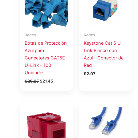
$26.25.
$21.45.
Redes
Redes
Botas de Protección
Keystone Cat 6 U-
Azul para
Link Blanco con
Conectores CAT5E
Azul – Conector de
U-Link – 100
Red
Unidades
$
2.07
$
26.25
$
21.45