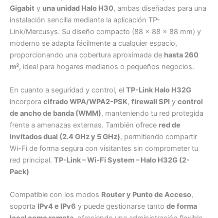
Gigabit
y
una unidad Halo H30
, ambas diseñadas para una
instalación sencilla mediante la aplicación TP-
Link/Mercusys. Su diseño compacto (88 × 88 × 88 mm) y
moderno se adapta fácilmente a cualquier espacio,
proporcionando una cobertura aproximada de
hasta 260
m²
, ideal para hogares medianos o pequeños negocios.
En cuanto a seguridad y control, el
TP-Link Halo H32G
incorpora
cifrado WPA/WPA2-PSK
,
firewall SPI
y
control
de ancho de banda (WMM)
, manteniendo tu red protegida
frente a amenazas externas. También ofrece
red de
invitados dual (2.4 GHz y 5 GHz)
, permitiendo compartir
Wi-Fi de forma segura con visitantes sin comprometer tu
red principal.
TP-Link – Wi-Fi System – Halo H32G (2-
Pack)
Compatible con los modos
Router y Punto de Acceso
,
soporta
IPv4 e IPv6
y puede gestionarse tanto
de forma
local como remota
, ofreciendo una administración flexible