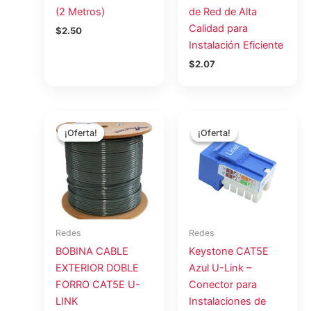
(2 Metros)
de Red de Alta
Calidad para
$
2.50
Instalación Eficiente
$
2.07
El
El
El
El
precio
precio
precio
precio
¡Oferta!
¡Oferta!
¡Oferta!
¡Oferta!
original
actual
original
actual
era:
es:
era:
es:
$183.66.
$150.08.
$1.75.
$1.43.
Redes
Redes
BOBINA CABLE
Keystone CAT5E
EXTERIOR DOBLE
Azul U-Link –
FORRO CAT5E U-
Conector para
LINK
Instalaciones de