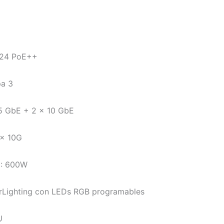
 24 PoE++
pa 3
.5 GbE + 2 x 10 GbE
 x 10G
E: 600W
erLighting con LEDs RGB programables
U