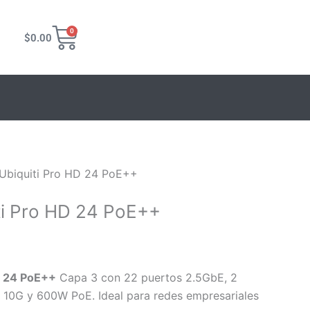
cio
Carrito
0
$
0.00
ual
459.23.
 Ubiquiti Pro HD 24 PoE++
ti Pro HD 24 PoE++
D 24 PoE++
Capa 3 con 22 puertos 2.5GbE, 2
 10G y 600W PoE. Ideal para redes empresariales