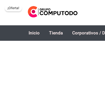
Ir
¡Oferta!
al
contenido
Inicio
Tienda
Corporativos / D