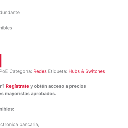
edundante
nibles
PoE
Categoría:
Redes
Etiqueta:
Hubs & Switches
or?
Regístrate
y obtén acceso a precios
tes mayoristas aprobados.
ibles:
ectronica bancaria,