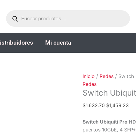
Switch
El
El
Búsqueda
Ubiquiti
precio
pre
de
productos
Pro
original
act
HD
era:
es:
24
$1,632.70.
$1,
istribuidores
Mi cuenta
PoE++
cantidad
Inicio
/
Redes
/ Switch
Redes
Switch Ubiqui
$
1,632.70
$
1,459.23
Switch Ubiquiti Pro H
puertos 10GbE, 4 SFP+