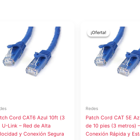
El
El
precio
precio
¡Oferta!
¡Oferta!
original
actual
era:
es:
$3.66.
$2.99.
des
Redes
tch Cord CAT6 Azul 10ft (3
Patch Cord CAT 5E Az
 U-Link – Red de Alta
de 10 pies (3 metros) 
locidad y Conexión Segura
Conexión Rápida y Est