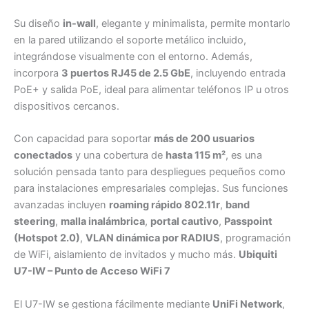
Su diseño
in-wall
, elegante y minimalista, permite montarlo
en la pared utilizando el soporte metálico incluido,
integrándose visualmente con el entorno. Además,
incorpora
3 puertos RJ45 de 2.5 GbE
, incluyendo entrada
PoE+ y salida PoE, ideal para alimentar teléfonos IP u otros
dispositivos cercanos.
Con capacidad para soportar
más de 200 usuarios
conectados
y una cobertura de
hasta 115 m²
, es una
solución pensada tanto para despliegues pequeños como
para instalaciones empresariales complejas. Sus funciones
avanzadas incluyen
roaming rápido 802.11r
,
band
steering
,
malla inalámbrica
,
portal cautivo
,
Passpoint
(Hotspot 2.0)
,
VLAN dinámica por RADIUS
, programación
de WiFi, aislamiento de invitados y mucho más.
Ubiquiti
U7-IW – Punto de Acceso WiFi 7
El U7-IW se gestiona fácilmente mediante
UniFi Network
,