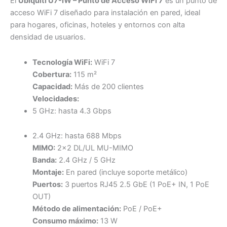
El
Ubiquiti U7-IW – Punto de Acceso WiFi 7
es un punto de
acceso WiFi 7 diseñado para instalación en pared, ideal
para hogares, oficinas, hoteles y entornos con alta
densidad de usuarios.
Tecnología WiFi:
WiFi 7
Cobertura:
115 m²
Capacidad:
Más de 200 clientes
Velocidades:
5 GHz: hasta 4.3 Gbps
2.4 GHz: hasta 688 Mbps
MIMO:
2×2 DL/UL MU-MIMO
Banda:
2.4 GHz / 5 GHz
Montaje:
En pared (incluye soporte metálico)
Puertos:
3 puertos RJ45 2.5 GbE (1 PoE+ IN, 1 PoE
OUT)
Método de alimentación:
PoE / PoE+
Consumo máximo:
13 W