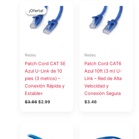
El
El
precio
precio
¡Oferta!
¡Oferta!
original
actual
era:
es:
$3.66.
$2.99.
Redes
Redes
Patch Cord CAT 5E
Patch Cord CAT6
Azul U-Link de 10
Azul 10ft (3 m) U-
pies (3 metros) –
Link – Red de Alta
Conexión Rápida y
Velocidad y
Estable»
Conexión Segura
$
3.66
$
2.99
$
3.46